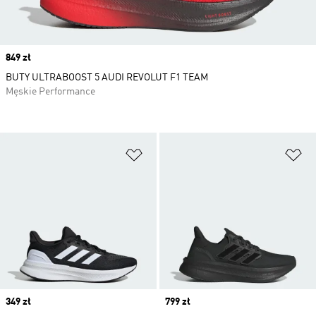
Price
849 zł
BUTY ULTRABOOST 5 AUDI REVOLUT F1 TEAM
Męskie Performance
Dodaj do listy życzeń
Do
Price
349 zł
Price
799 zł