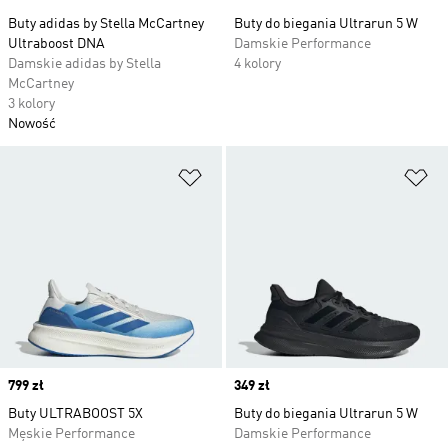
Buty adidas by Stella McCartney
Buty do biegania Ultrarun 5 W
Ultraboost DNA
Damskie Performance
Damskie adidas by Stella
4 kolory
McCartney
3 kolory
Nowość
Dodaj do listy życzeń
Do
Price
799 zł
Price
349 zł
Buty ULTRABOOST 5X
Buty do biegania Ultrarun 5 W
Męskie Performance
Damskie Performance