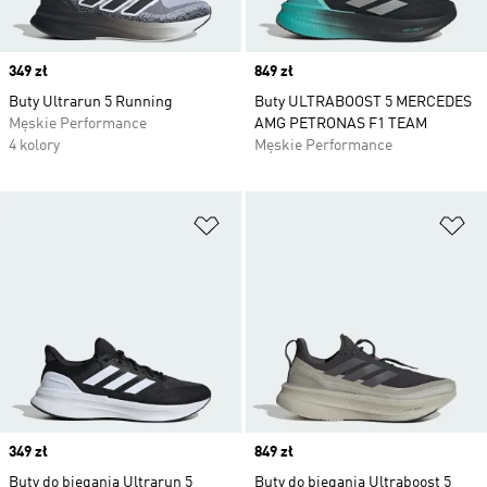
Price
349 zł
Price
849 zł
Buty Ultrarun 5 Running
Buty ULTRABOOST 5 MERCEDES
Męskie Performance
AMG PETRONAS F1 TEAM
4 kolory
Męskie Performance
Dodaj do listy życzeń
Do
Price
349 zł
Price
849 zł
Buty do biegania Ultrarun 5
Buty do biegania Ultraboost 5