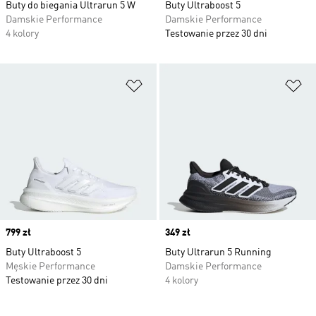
Buty do biegania Ultrarun 5 W
Buty Ultraboost 5
Damskie Performance
Damskie Performance
4 kolory
Testowanie przez 30 dni
Dodaj do listy życzeń
Do
Price
799 zł
Price
349 zł
Buty Ultraboost 5
Buty Ultrarun 5 Running
Męskie Performance
Damskie Performance
Testowanie przez 30 dni
4 kolory