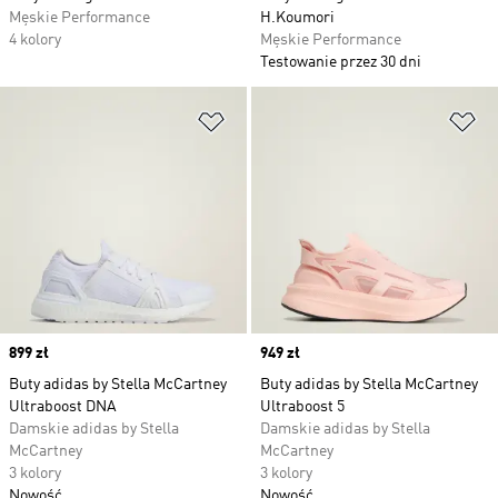
Męskie Performance
H.Koumori
4 kolory
Męskie Performance
Testowanie przez 30 dni
Dodaj do listy życzeń
Do
Price
899 zł
Price
949 zł
Buty adidas by Stella McCartney
Buty adidas by Stella McCartney
Ultraboost DNA
Ultraboost 5
Damskie adidas by Stella
Damskie adidas by Stella
McCartney
McCartney
3 kolory
3 kolory
Nowość
Nowość