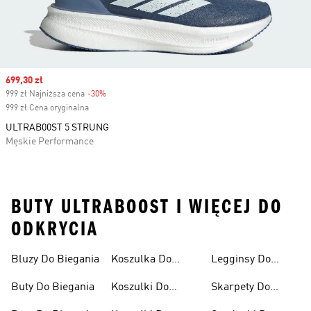
Sale price
699,30 zł
999 zł Najniższa cena
-30%
Discount
999 zł Cena oryginalna
ULTRAB00ST 5 STRUNG
Męskie Performance
BUTY ULTRABOOST I WIĘCEJ DO
ODKRYCIA
Bluzy Do Biegania
Koszulka Do
Legginsy Do
Biegania
Biegania
Buty Do Biegania
Koszulki Do
Skarpety Do
Biegania Damskie
Biegania