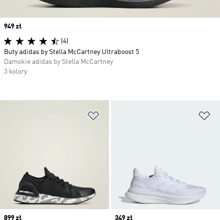
Price
949 zł
(4)
Buty adidas by Stella McCartney Ultraboost 5
Damskie adidas by Stella McCartney
3 kolory
Dodaj do listy życzeń
Do
Price
899 zł
Price
349 zł