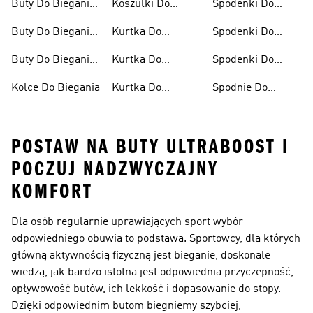
Buty Do Biegania
Koszulki Do
Spodenki Do
Damskie
Biegania Męskie
Biegania
Buty Do Biegania
Kurtka Do
Spodenki Do
Męskie
Biegania
Biegania Damskie
Buty Do Biegania
Kurtka Do
Spodenki Do
Po Asfalcie
Biegania Damska
Biegania Męskie
Kolce Do Biegania
Kurtka Do
Spodnie Do
Biegania Męska
Biegania
POSTAW NA BUTY ULTRABOOST I
POCZUJ NADZWYCZAJNY
KOMFORT
Dla osób regularnie uprawiających sport wybór
odpowiedniego obuwia to podstawa. Sportowcy, dla których
główną aktywnością fizyczną jest bieganie, doskonale
wiedzą, jak bardzo istotna jest odpowiednia przyczepność,
opływowość butów, ich lekkość i dopasowanie do stopy.
Dzięki odpowiednim butom biegniemy szybciej,