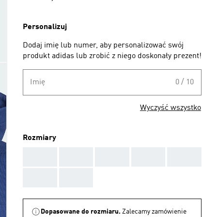
Personalizuj
Dodaj imię lub numer, aby personalizować swój
produkt adidas lub zrobić z niego doskonały prezent!
Imię
0 / 10
Wyczyść wszystko
Rozmiary
AAA
AAA
AAA
AAA
AAA
AAA
AAA
Dopasowane do rozmiaru.
Zalecamy zamówienie