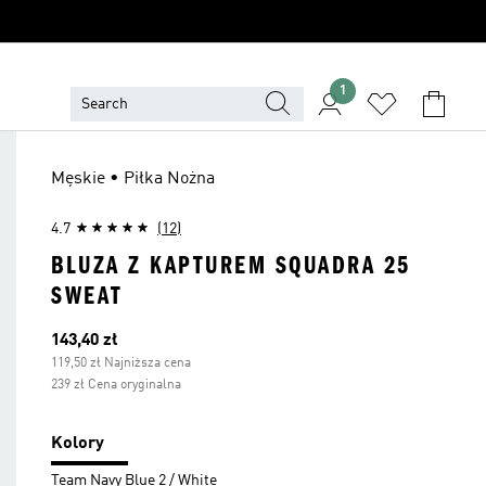
1
Męskie • Piłka Nożna
4.7
(12)
BLUZA Z KAPTUREM SQUADRA 25
SWEAT
Bieżąca cena
143,40 zł
119,50 zł Najniższa cena
239 zł Cena oryginalna
Kolory
Team Navy Blue 2 / White