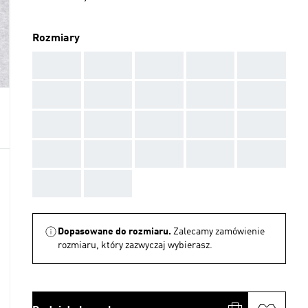
Rozmiary
AAA
AAA
AAA
AAA
AAA
AAA
AAA
AAA
AAA
AAA
AAA
AAA
AAA
AAA
AAA
AAA
AAA
AAA
AAA
AAA
AAA
AAA
Dopasowane do rozmiaru.
Zalecamy zamówienie
rozmiaru, który zazwyczaj wybierasz.