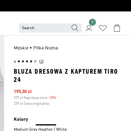
1
Męskie • Piłka Nożna
4
(2)
BLUZA DRESOWA Z KAPTUREM TIRO
24
Ceny na wyprzedaży
195,30 zł
279 zł Najniższa cena
-30%
Zniżka
279 zł Cena oryginalna
Kolory
Medium Grey Heather / White