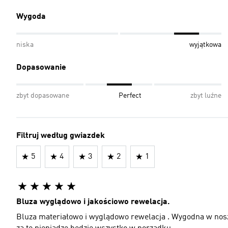
Wygoda
niska
wyjątkowa
Dopasowanie
zbyt dopasowane
Perfect
zbyt luźne
Filtruj według gwiazdek
5
4
3
2
1
Bluza wyglądowo i jakościowo rewelacja.
Bluza materiałowo i wyglądowo rewelacja . Wygodna w nos