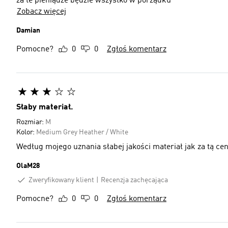
za te pieniądze będzie wszystko w porządku
Zobacz więcej
Damian
Pomocne?
0
0
Zgłoś komentarz
Słaby materiał.
Rozmiar:
M
Kolor:
Medium Grey Heather / White
Według mojego uznania słabej jakości materiał jak za tą cen
OlaM28
Zweryfikowany klient
Recenzja zachęcająca
Pomocne?
0
0
Zgłoś komentarz