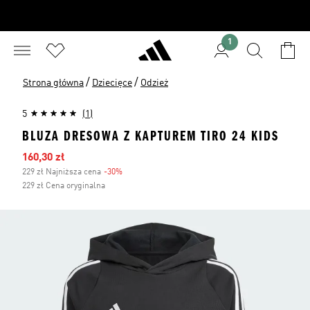
1
/
/
Strona główna
Dziecięce
Odzież
5
(1)
BLUZA DRESOWA Z KAPTUREM TIRO 24 KIDS
Ceny na wyprzedaży
160,30 zł
229 zł Najniższa cena
-30%
Zniżka
229 zł Cena oryginalna