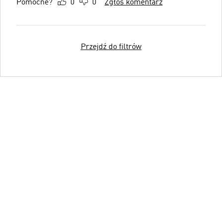
Pomocne?
0
0
Zgłoś komentarz
Przejdź do filtrów