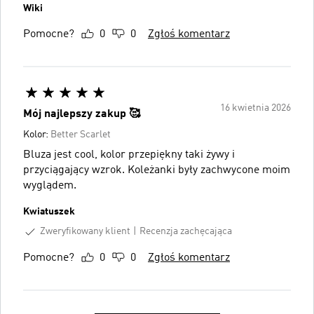
Wiki
Pomocne?
0
0
Zgłoś komentarz
16 kwietnia 2026
Mój najlepszy zakup 🥰
Kolor:
Better Scarlet
Bluza jest cool, kolor przepiękny taki żywy i
przyciągający wzrok. Koleżanki były zachwycone moim
wyglądem.
Kwiatuszek
Zweryfikowany klient
Recenzja zachęcająca
Pomocne?
0
0
Zgłoś komentarz