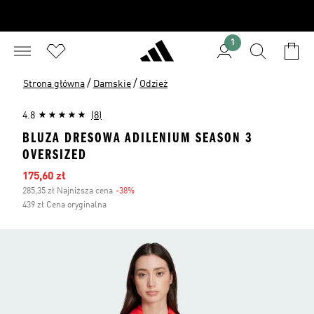
1
/
/
Strona główna
Damskie
Odzież
4.8
(8)
BLUZA DRESOWA ADILENIUM SEASON 3
OVERSIZED
Ceny na wyprzedaży
175,60 zł
285,35 zł Najniższa cena
-38%
Zniżka
439 zł Cena oryginalna