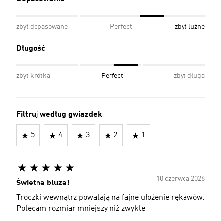
zbyt dopasowane
Perfect
zbyt luźne
Długość
zbyt krótka
Perfect
zbyt długa
Filtruj według gwiazdek
5
4
3
2
1
10 czerwca 2026
Świetna bluza!
Troczki wewnątrz powalają na fajne ułożenie rękawów.
Polecam rozmiar mniejszy niż zwykle