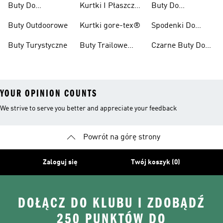
Buty Do
Kurtki I Płaszcze
Buty Do
Wędrówek
Kolarzówki
Zimowe
Kolarstwa
Buty Outdoorowe
Kurtki gore-tex®
Spodenki Do
Górskiego Dla
Biegów
Kobiet
Buty Turystyczne
Buty Trailowe
Czarne Buty Do
Trailowych
Męskie
Biegów
Trailowych
YOUR OPINION COUNTS
We strive to serve you better and appreciate your feedback
Powrót na górę strony
Zaloguj się
Twój koszyk (0)
DOŁĄCZ DO KLUBU I ZDOBĄDŹ
250 PUNKTÓW DO