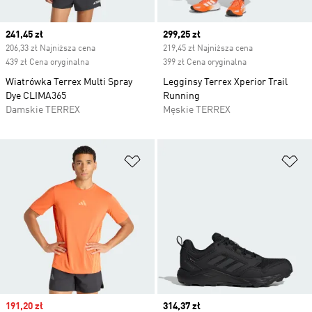
Current price
241,45 zł
Current price
299,25 zł
206,33 zł Najniższa cena
219,45 zł Najniższa cena
439 zł Cena oryginalna
399 zł Cena oryginalna
Wiatrówka Terrex Multi Spray
Legginsy Terrex Xperior Trail
Dye CLIMA365
Running
Damskie TERREX
Męskie TERREX
Dodaj do listy życzeń
Do
Sale price
191,20 zł
Current price
314,37 zł