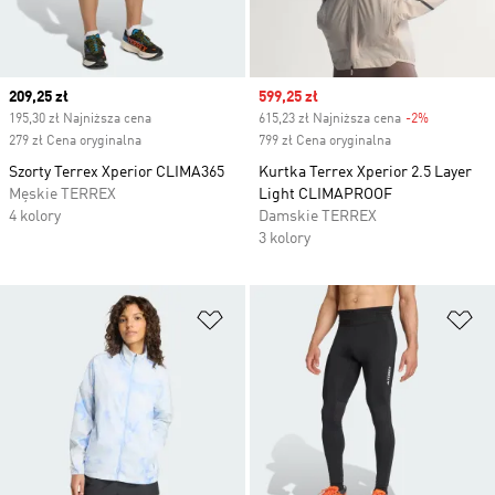
Current price
209,25 zł
Sale price
599,25 zł
195,30 zł Najniższa cena
615,23 zł Najniższa cena
-2%
Discount
279 zł Cena oryginalna
799 zł Cena oryginalna
Szorty Terrex Xperior CLIMA365
Kurtka Terrex Xperior 2.5 Layer
Męskie TERREX
Light CLIMAPROOF
4 kolory
Damskie TERREX
3 kolory
Dodaj do listy życzeń
Do