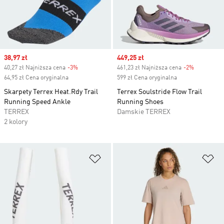
Sale price
38,97 zł
Sale price
449,25 zł
40,27 zł Najniższa cena
-3%
Discount
461,23 zł Najniższa cena
-2%
Discount
64,95 zł Cena oryginalna
599 zł Cena oryginalna
Skarpety Terrex Heat.Rdy Trail
Terrex Soulstride Flow Trail
Running Speed Ankle
Running Shoes
TERREX
Damskie TERREX
2 kolory
Dodaj do listy życzeń
Do