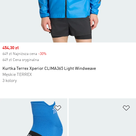
Sale price
454,30 zł
649 zł Najniższa cena
-30%
Discount
649 zł Cena oryginalna
Kurtka Terrex Xperior CLIMA365 Light Windweave
Męskie TERREX
3 kolory
Dodaj do listy życzeń
Do