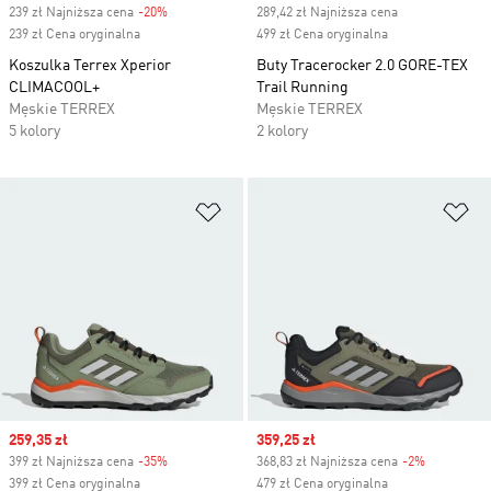
239 zł Najniższa cena
-20%
Discount
289,42 zł Najniższa cena
239 zł Cena oryginalna
499 zł Cena oryginalna
Koszulka Terrex Xperior
Buty Tracerocker 2.0 GORE-TEX
CLIMACOOL+
Trail Running
Męskie TERREX
Męskie TERREX
5 kolory
2 kolory
Dodaj do listy życzeń
Do
Sale price
259,35 zł
Sale price
359,25 zł
399 zł Najniższa cena
-35%
Discount
368,83 zł Najniższa cena
-2%
Discount
399 zł Cena oryginalna
479 zł Cena oryginalna