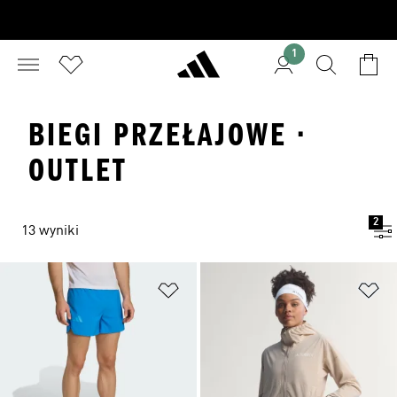
1
BIEGI PRZEŁAJOWE ·
OUTLET
2
13 wyniki
Dodaj do listy życzeń
Do