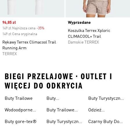
Sale price
96,85 zł
Wyprzedane
149 zł Najniższa cena
-35%
Discount
Koszulka Terrex Xploric
149 zł Cena oryginalna
CLIMACOOL+ Trail
Rękawy Terrex Climacool Trail
Damskie TERREX
Running Arm
TERREX
BIEGI PRZELAJOWE • OUTLET I
WIĘCEJ DO ODKRYCIA
Buty Trailowe
Buty
Buty Turystyczne
Wspinaczkowe
Męskie
Wodoodporne
Buty Trailowe
Odzież
Buty Do Biegania
Damskie
Turystyczna
Buty gore-tex®
Buty Turystyczne
Czarny Buty Do
W Terenie
Damskie
Pieszych