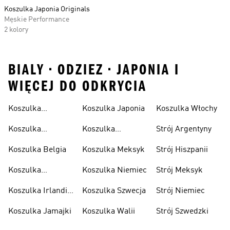
Koszulka Japonia Originals
Męskie Performance
2 kolory
BIALY • ODZIEZ • JAPONIA I
WIĘCEJ DO ODKRYCIA
Koszulka
Koszulka Japonia
Koszulka Włochy
Algierska
Koszulka
Koszulka
Strój Argentyny
Argentyna
Kolumbia
Koszulka Belgia
Koszulka Meksyk
Strój Hiszpanii
Koszulka
Koszulka Niemiec
Strój Meksyk
Hiszpania
Koszulka Irlandii
Koszulka Szwecja
Strój Niemiec
Północnej
Koszulka Jamajki
Koszulka Walii
Strój Szwedzki