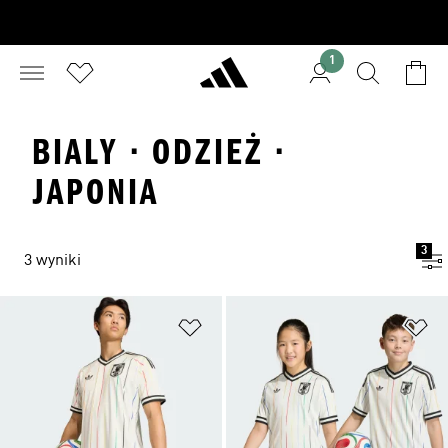
1
BIALY · ODZIEŻ ·
JAPONIA
3
3 wyniki
Dodaj do listy życzeń
Do