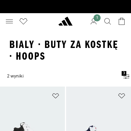
1
BIALY · BUTY ZA KOSTKĘ
· HOOPS
3
2 wyniki
Dodaj do listy życzeń
Do