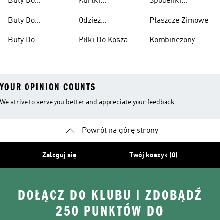
Buty Do
Kurtki
Spodenki
Damskie
Dzieci
Damskie
Koszykówki Dla
Koszykarskie
Koszykarskie
Buty Do
Odzież
Płaszcze Zimowe
Dzieci
Męskie
Koszykówki
Koszykarska
Buty Do
Piłki Do Kosza
Kombinezony
Męskie
Koszykówki
YOUR OPINION COUNTS
We strive to serve you better and appreciate your feedback
Powrót na górę strony
Zaloguj się
Twój koszyk (0)
DOŁĄCZ DO KLUBU I ZDOBĄDŹ
250 PUNKTÓW DO