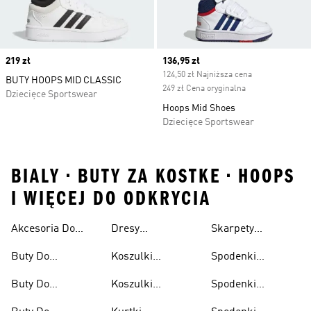
Price
219 zł
Current price
136,95 zł
124,50 zł Najniższa cena
BUTY HOOPS MID CLASSIC
249 zł Cena oryginalna
Dziecięce Sportswear
Hoops Mid Shoes
Dziecięce Sportswear
BIALY • BUTY ZA KOSTKE • HOOPS
I WIĘCEJ DO ODKRYCIA
Akcesoria Do
Dresy
Skarpety
Wyprzedaż
Koszykówki
Koszykarskie
Koszykarskie
Buty Do
Koszulki
Spodenki
Koszykówki
Koszykarskie
Koszykarskie
Buty Do
Koszulki
Spodenki
Koszykówki
Koszykarskie Dla
Koszykarskie