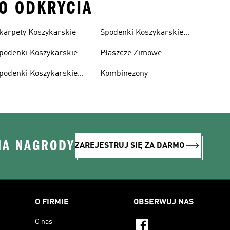
DO ODKRYCIA
karpety Koszykarskie
Spodenki Koszykarskie
Męskie
podenki Koszykarskie
Płaszcze Zimowe
podenki Koszykarskie
Kombinezony
amskie
NA NAGRODY
ZAREJESTRUJ SIĘ ZA DARMO
O FIRMIE
OBSERWUJ NAS
O nas