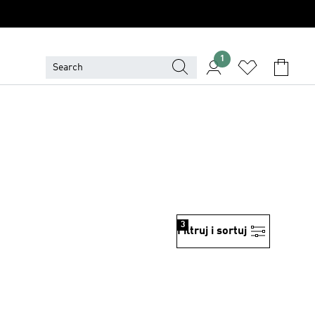
1
3
Filtruj i sortuj