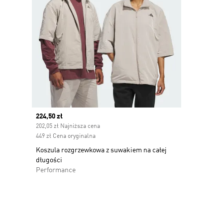
Current price
224,50 zł
202,05 zł Najniższa cena
449 zł Cena oryginalna
Koszula rozgrzewkowa z suwakiem na całej
długości
Performance