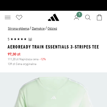
1
/
/
Strona główna
Damskie
Odzież
5
(6)
AEROREADY TRAIN ESSENTIALS 3-STRIPES TEE
Ceny na wyprzedaży
97,30 zł
111,20 zł Najniższa cena
-12%
Zniżka
139 zł Cena oryginalna