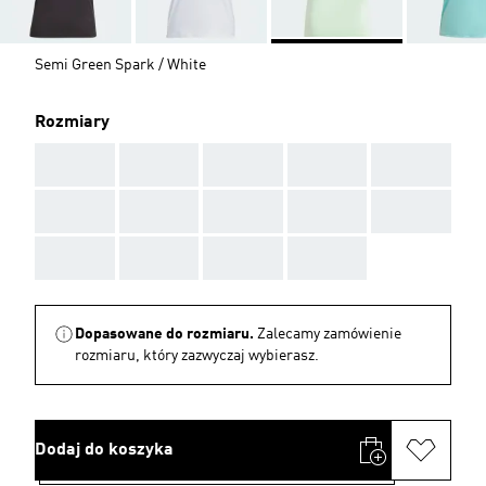
Semi Green Spark / White
Rozmiary
AAA
AAA
AAA
AAA
AAA
AAA
AAA
AAA
AAA
AAA
AAA
AAA
AAA
AAA
Dopasowane do rozmiaru.
Zalecamy zamówienie
rozmiaru, który zazwyczaj wybierasz.
Dodaj do koszyka