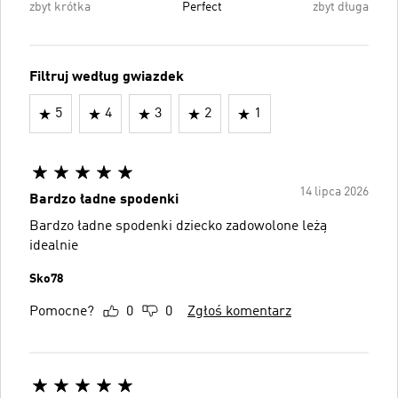
zbyt krótka
Perfect
zbyt długa
Filtruj według gwiazdek
5
4
3
2
1
14 lipca 2026
Bardzo ładne spodenki
Bardzo ładne spodenki dziecko zadowolone leżą
idealnie
Sko78
Pomocne?
0
0
Zgłoś komentarz