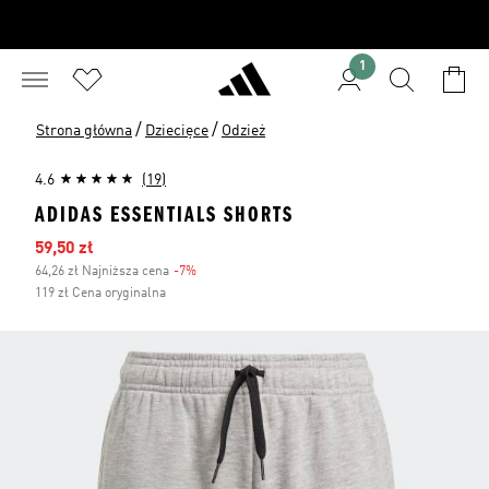
1
/
/
Strona główna
Dziecięce
Odzież
4.6
(19)
ADIDAS ESSENTIALS SHORTS
Ceny na wyprzedaży
59,50 zł
64,26 zł Najniższa cena
-7%
Zniżka
119 zł Cena oryginalna