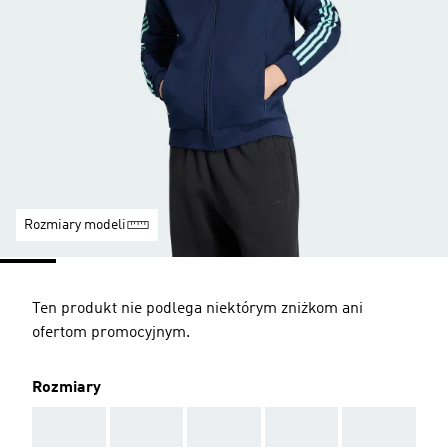
Rozmiary modeli
Ten produkt nie podlega niektórym zniżkom ani
ofertom promocyjnym.
Rozmiary
AAA
AAA
AAA
AAA
AAA