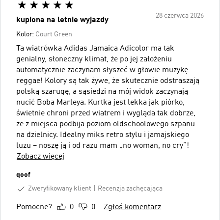
28 czerwca 2026
kupiona na letnie wyjazdy
Kolor:
Court Green
Ta wiatrówka Adidas Jamaica Adicolor ma tak
genialny, słoneczny klimat, że po jej założeniu
automatycznie zaczynam słyszeć w głowie muzykę
reggae! Kolory są tak żywe, że skutecznie odstraszają
polską szarugę, a sąsiedzi na mój widok zaczynają
nucić Boba Marleya. Kurtka jest lekka jak piórko,
świetnie chroni przed wiatrem i wygląda tak dobrze,
że z miejsca podbija poziom oldschoolowego szpanu
na dzielnicy. Idealny miks retro stylu i jamajskiego
luzu – noszę ją i od razu mam „no woman, no cry”!
Zobacz więcej
qoof
Zweryfikowany klient
Recenzja zachęcająca
Pomocne?
0
0
Zgłoś komentarz