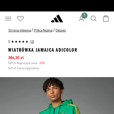
1
/
/
Strona główna
Piłka Nożna
Odzież
5
(2)
WIATRÓWKA JAMAICA ADICOLOR
Ceny na wyprzedaży
384,30 zł
549 zł Najniższa cena
-30%
Zniżka
549 zł Cena oryginalna