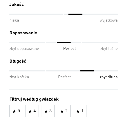
Jakość
niska
wyjątkowa
Dopasowanie
zbyt dopasowane
Perfect
zbyt luźne
Długość
zbyt krótka
Perfect
zbyt długa
Filtruj według gwiazdek
5
4
3
2
1