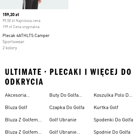
Current price
159,20 zł
99,50 zł Najniższa cena
199 zł Cena oryginalna
Plecak 4ATHLTS Camper
Sportswear
2 kolory
ULTIMATE • PLECAKI I WIĘCEJ DO
ODKRYCIA
Akcesoria
Buty Do Golfa
Koszulka Polo Do
Golfowe
Męskie
Golfa
Bluza Golf
Czapka Do Golfa
Kurtka Golf
Bluza Z Golfem
Golf Ubranie
Spodenki Do Golfa
Damska
Bluza Z Golfem
Golf Ubranie
Spodnie Do Golfa