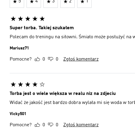
5
4
3
2
1
Super torba. Takiej szukałem
Polecam do treningu na siłowni. Śmiało może posłużyć na w
Mariusz71
Pomocne?
0
0
Zgłoś komentarz
Torba jest o wiele większa w realu niz na zdjeciu
Widać że jakość jest bardzo dobra wylała mi się woda w torb
Vicky501
Pomocne?
0
0
Zgłoś komentarz