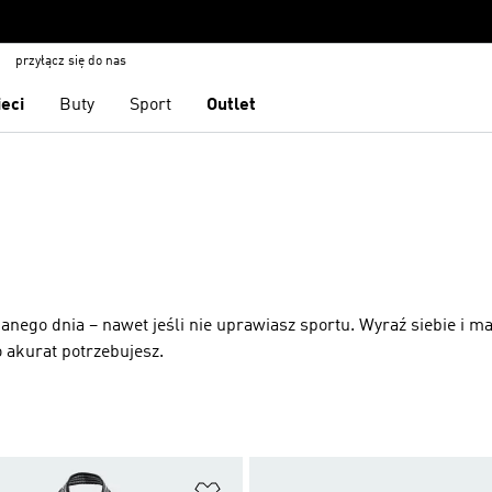
przyłącz się do nas
ieci
Buty
Sport
Outlet
ego dnia – nawet jeśli nie uprawiasz sportu. Wyraź siebie i ma
o akurat potrzebujesz.
 życzeń
Dodaj do listy życzeń