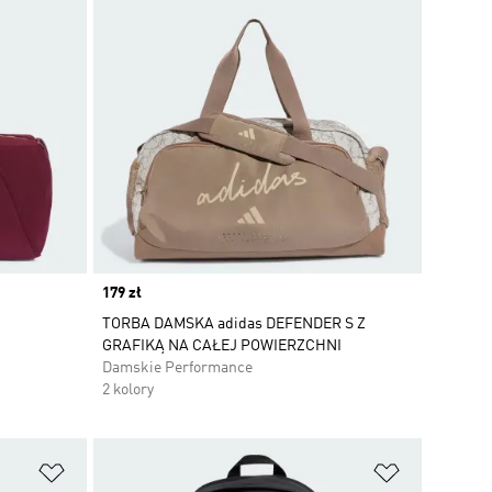
Price
179 zł
TORBA DAMSKA adidas DEFENDER S Z
GRAFIKĄ NA CAŁEJ POWIERZCHNI
Damskie Performance
2 kolory
Dodaj do listy życzeń
Dodaj do li