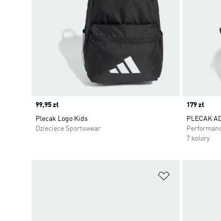
Price
99,95 zł
Price
179 zł
Plecak Logo Kids
PLECAK A
Dziecięce Sportswear
Performan
7 kolory
Dodaj do listy