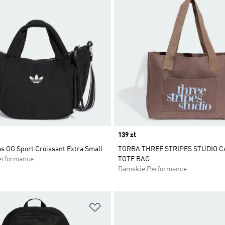
Price
139 zł
s OG Sport Croissant Extra Small
TORBA THREE STRIPES STUDIO 
erformance
TOTE BAG
Damskie Performance
 życzeń
Dodaj do listy życzeń