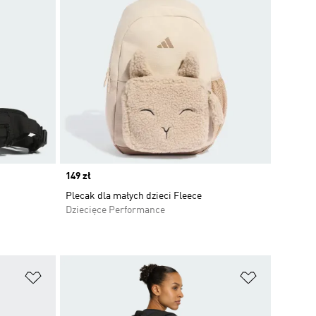
Price
149 zł
Plecak dla małych dzieci Fleece
Dziecięce Performance
Dodaj do listy życzeń
Dodaj do li