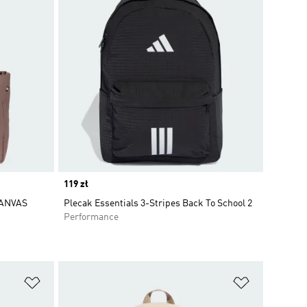
Price
119 zł
CANVAS
Plecak Essentials 3-Stripes Back To School 2
Performance
Dodaj do listy życzeń
Dodaj do li