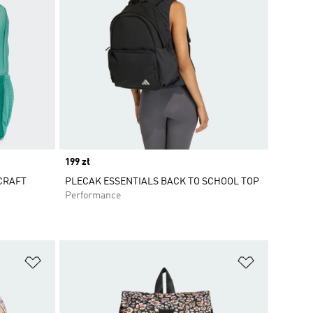
Price
199 zł
CRAFT
PLECAK ESSENTIALS BACK TO SCHOOL TOP
Performance
Dodaj do listy życzeń
Dodaj do li