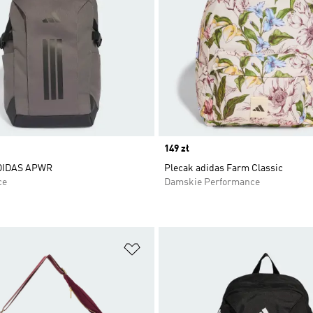
Price
149 zł
DIDAS APWR
Plecak adidas Farm Classic
ce
Damskie Performance
 życzeń
Dodaj do listy życzeń