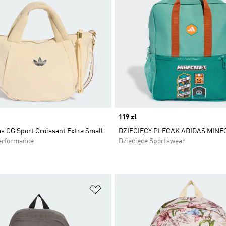
Price
119 zł
s OG Sport Croissant Extra Small
DZIECIĘCY PLECAK ADIDAS MINE
erformance
Dziecięce Sportswear
 życzeń
Dodaj do listy życzeń