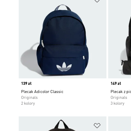
Price
139 zł
Price
149 zł
Plecak Adicolor Classic
Plecak z p
Originals
Originals
2 kolory
3 kolory
Dodaj do listy