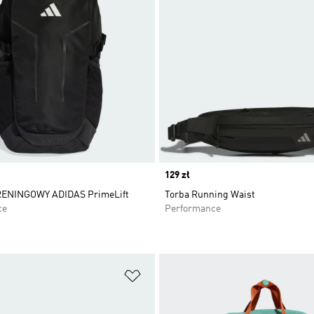
Price
129 zł
ENINGOWY ADIDAS PrimeLift
Torba Running Waist
ce
Performance
 życzeń
Dodaj do listy życzeń