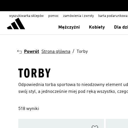
wyszukiwarka sklepów
pomoc
zamówienia i zwroty
karta podarunkowa
Mężczyźni
Kobiety
Dla dz
Powrót
Strona główna
Torby
TORBY
Odpowiednia torba sportowa to nieodzowny element udan
swój styl, a jednocześnie miej pod ręką wszystko, czeg
518 wyniki
Dodaj do listy