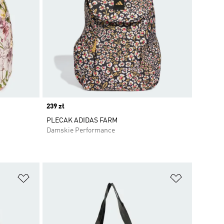
Price
239 zł
PLECAK ADIDAS FARM
Damskie Performance
Dodaj do listy życzeń
Dodaj do li