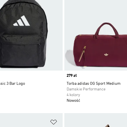
Price
279 zł
sic 3 Bar Logo
Torba adidas OG Sport Medium
r
Damskie Performance
4 kolory
Nowość
 życzeń
Dodaj do listy życzeń