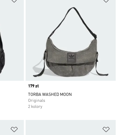
Price
179 zł
TORBA WASHED MOON
Originals
2 kolory
Dodaj do listy życzeń
Dodaj do li