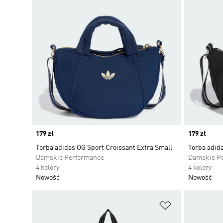
Price
179 zł
Price
179 zł
Torba adidas OG Sport Croissant Extra Small
Torba adida
Damskie Performance
Damskie P
4 kolory
4 kolory
Nowość
Nowość
Dodaj do listy