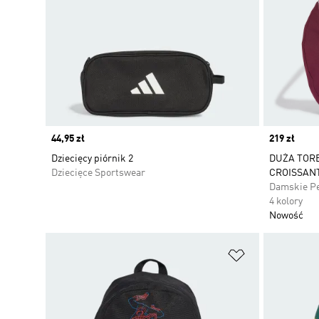
Price
44,95 zł
Price
219 zł
Dziecięcy piórnik 2
DUŻA TORB
Dziecięce Sportswear
CROISSAN
Damskie P
4 kolory
Nowość
Dodaj do listy