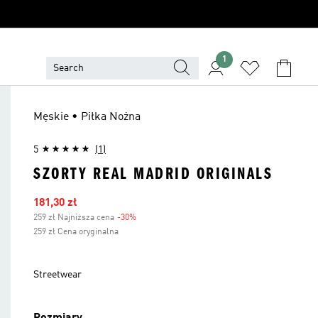
1
Męskie • Piłka Nożna
5
(1)
SZORTY REAL MADRID ORIGINALS
Ceny na wyprzedaży
181,30 zł
259 zł Najniższa cena
-30%
Zniżka
259 zł Cena oryginalna
Streetwear