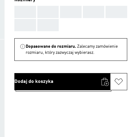
Rozmiary
AAA
AAA
AAA
AAA
AAA
AAA
AAA
Dopasowane do rozmiaru.
Zalecamy zamówienie
rozmiaru, który zazwyczaj wybierasz.
Dodaj do koszyka