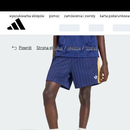
wyszukiwarka sklepów
pomoc
zamówienia i zwroty
karta podarunkowa
Mężczyźni
Kobiety
Dla dzie
/
/
Powrót
Strona główna
Męskie
Odzież