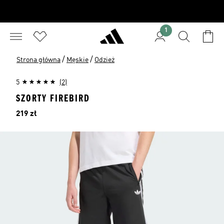
1
/
/
Strona główna
Męskie
Odzież
5
(2)
SZORTY FIREBIRD
Cena
219 zł