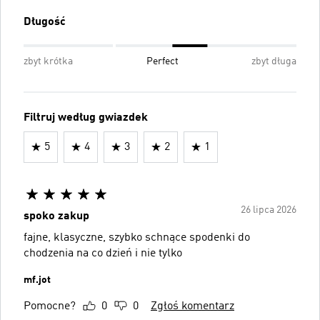
Długość
zbyt krótka
Perfect
zbyt długa
Filtruj według gwiazdek
5
4
3
2
1
26 lipca 2026
spoko zakup
fajne, klasyczne, szybko schnące spodenki do
chodzenia na co dzień i nie tylko
mf.jot
Pomocne?
0
0
Zgłoś komentarz