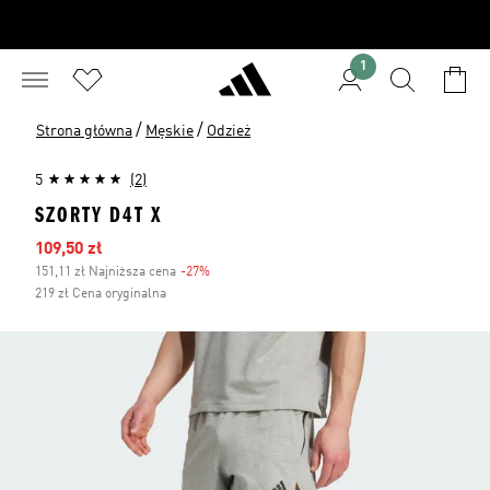
1
/
/
Strona główna
Męskie
Odzież
5
(2)
SZORTY D4T X
Ceny na wyprzedaży
109,50 zł
151,11 zł Najniższa cena
-27%
Zniżka
219 zł Cena oryginalna