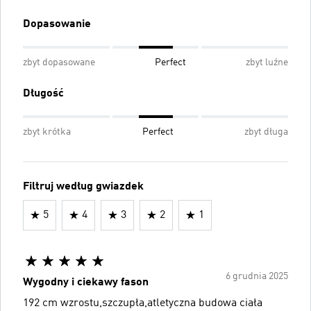
Dopasowanie
zbyt dopasowane
Perfect
zbyt luźne
Długość
zbyt krótka
Perfect
zbyt długa
Filtruj według gwiazdek
5
4
3
2
1
6 grudnia 2025
Wygodny i ciekawy fason
192 cm wzrostu,szczupła,atletyczna budowa ciała