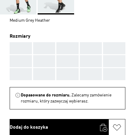
Medium Grey Heather
Rozmiary
AAA
AAA
AAA
AAA
AAA
AAA
AAA
AAA
AAA
AAA
AAA
AAA
AAA
AAA
AAA
Dopasowane do rozmiaru.
Zalecamy zamówienie
rozmiaru, który zazwyczaj wybierasz.
Dodaj do koszyka