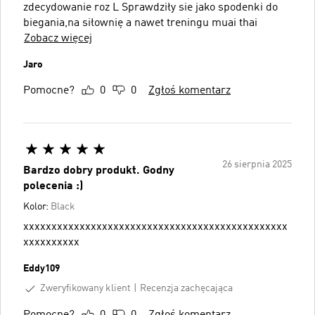
zdecydowanie roz L Sprawdziły sie jako spodenki do
biegania,na siłownię a nawet treningu muai thai
Zobacz więcej
Jaro
Pomocne?
0
0
Zgłoś komentarz
26 sierpnia 2025
Bardzo dobry produkt. Godny
polecenia :)
Kolor:
Black
xxxxxxxxxxxxxxxxxxxxxxxxxxxxxxxxxxxxxxxxxxxxxxx
xxxxxxxxxx
Eddy109
Zweryfikowany klient
Recenzja zachęcająca
Pomocne?
0
0
Zgłoś komentarz