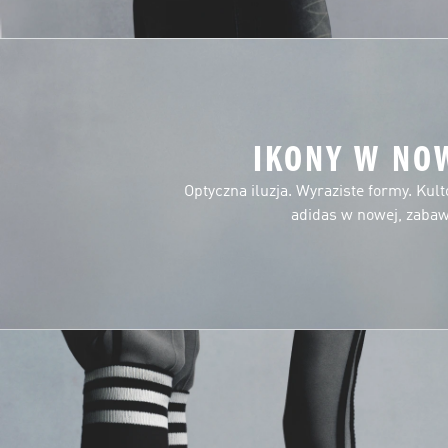
IKONY W NO
Optyczna iluzja. Wyraziste formy. Kul
adidas w nowej, zabawn