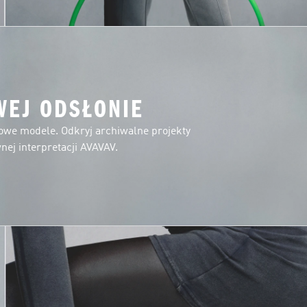
WEJ ODSŁONIE
towe modele. Odkryj archiwalne projekty
ej interpretacji AVAVAV.