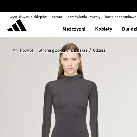
wyszukiwarka sklepów
pomoc
zamówienia i zwroty
karta podarunkowa
Mężczyźni
Kobiety
Dla dz
/
/
Powrót
Strona główna
Damskie
Odzież