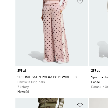
Dodaj do listy
Price
299 zł
Price
299 zł
SPODNIE SATIN POLKA DOTS WIDE LEG
Spodnie dre
Damskie Originals
Loose
7 kolory
Damskie Or
Nowość
Dodaj do listy