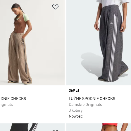
 życzeń
Dodaj do listy życzeń
Price
369 zł
ODNIE CHECKS
LUŹNE SPODNIE CHECKS
iginals
Damskie Originals
3 kolory
Nowość