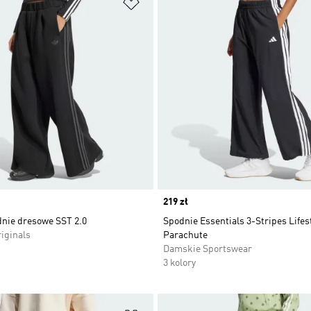
 życzeń
Dodaj do listy życzeń
Price
219 zł
dnie dresowe SST 2.0
Spodnie Essentials 3-Stripes Lifes
iginals
Parachute
Damskie Sportswear
3 kolory