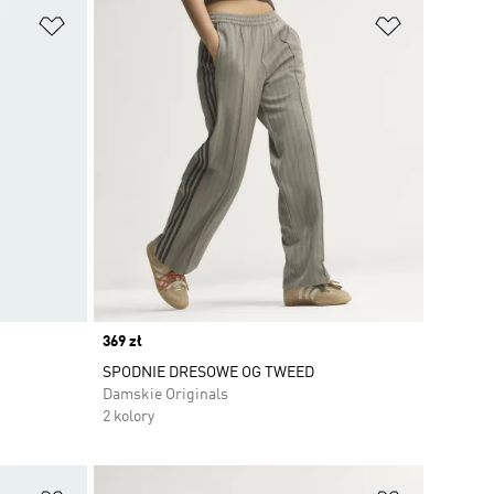
Dodaj do listy życzeń
Dodaj do li
Price
369 zł
SPODNIE DRESOWE OG TWEED
Damskie Originals
2 kolory