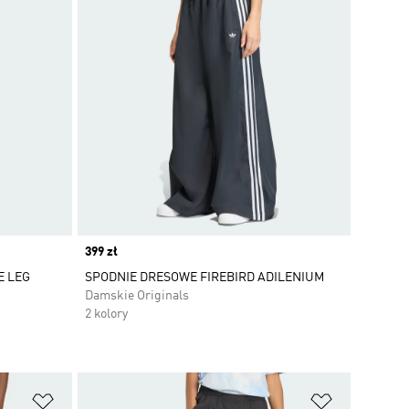
Price
399 zł
E LEG
SPODNIE DRESOWE FIREBIRD ADILENIUM
Damskie Originals
2 kolory
Dodaj do listy życzeń
Dodaj do li