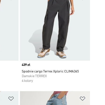
Price
439 zł
Spodnie cargo Terrex Xploric CLIMA365
Damskie TERREX
4 kolory
Dodaj do listy życzeń
Dodaj do li