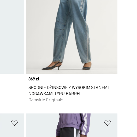
Price
369 zł
SPODNIE DŻINSOWE Z WYSOKIM STANEM I
NOGAWKAMI TYPU BARREL
Damskie Originals
Dodaj do listy życzeń
Dodaj do li