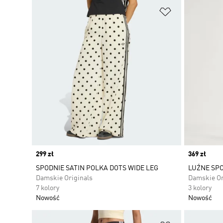
dopasowanie.
Dodaj do listy
Price
299 zł
Price
369 zł
SPODNIE SATIN POLKA DOTS WIDE LEG
LUŹNE SP
Damskie Originals
Damskie Or
7 kolory
3 kolory
Nowość
Nowość