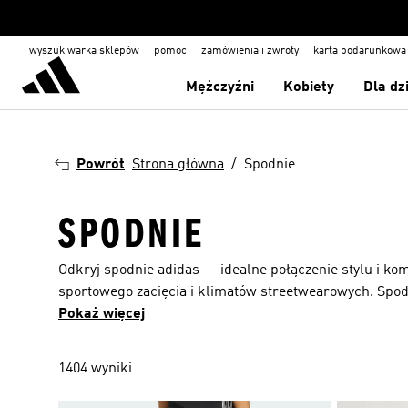
wyszukiwarka sklepów
pomoc
zamówienia i zwroty
karta podarunkowa
Mężczyźni
Kobiety
Dla dz
Powrót
Strona główna
Spodnie
SPODNIE
Odkryj spodnie adidas — idealne połączenie stylu i kom
sportowego zacięcia i klimatów streetwearowych. Spodn
niezrównany komfort i posłużą Ci przez długi czas — ni
Pokaż więcej
trzy paski i logo adidas w połączeniu z nieco bardziej
znajdzie coś w swoim stylu. Szeroki wybór kolorów to j
1404 wyniki
klasycznych spodni ze ściągaczami, ale nie brakuje t
praktycznych kieszeniach na suwak bezpiecznie przecho