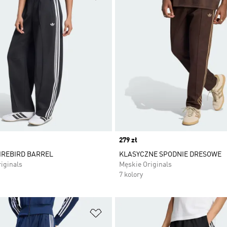
Price
279 zł
IREBIRD BARREL
KLASYCZNE SPODNIE DRESOWE
iginals
Męskie Originals
7 kolory
 życzeń
Dodaj do listy życzeń