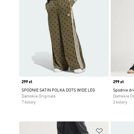
Price
299 zł
Price
299 zł
SPODNIE SATIN POLKA DOTS WIDE LEG
Spodnie dr
Damskie Originals
Damskie Or
7 kolory
2 kolory
Dodaj do listy