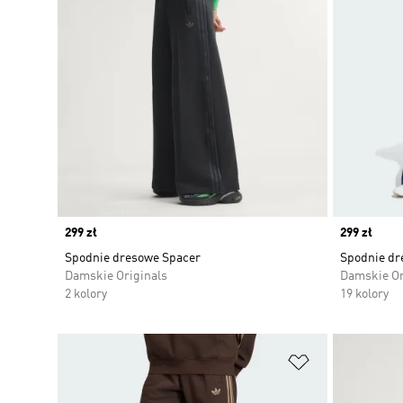
Price
299 zł
Price
299 zł
Spodnie dresowe Spacer
Spodnie dr
Damskie Originals
Damskie Or
2 kolory
19 kolory
Dodaj do listy