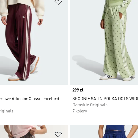
 życzeń
Dodaj do listy życzeń
Price
299 zł
sowe Adicolor Classic Firebird
SPODNIE SATIN POLKA DOTS WID
Damskie Originals
iginals
7 kolory
 życzeń
Dodaj do listy życzeń