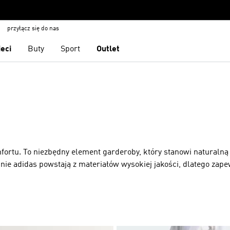
przyłącz się do nas
ieci
Buty
Sport
Outlet
fortu. To niezbędny element garderoby, który stanowi naturalną 
ie adidas powstają z materiałów wysokiej jakości, dlatego zape
ezależnie od tego, czy chodzisz w nich na siłownię, czy na miast
 eleganckim fasonem tworzą modne spodnie w stylu athleisure. Tu
edno, ale równie ważna jest różnorodność krojów. Nasza kolekcja
eż modeli z szerokimi nogawkami, a nawet sportowych dzwonów. 
wasz niezbędne drobiazgi, a regulacja w talii zapewni idealne