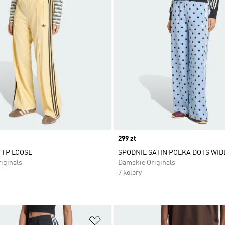
Price
299 zł
B TP LOOSE
SPODNIE SATIN POLKA DOTS WID
iginals
Damskie Originals
7 kolory
 życzeń
Dodaj do listy życzeń