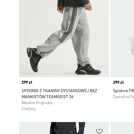
Price
299 zł
Price
299 zł
SPODNIE Z TKANINY DYSTANSOWEJ BEZ
Spodnie F
MANKIETÓW TEAMGEIST 26
Damskie Or
Męskie Originals
2 kolory
Dodaj do listy