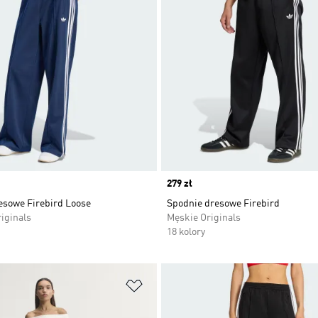
Price
279 zł
esowe Firebird Loose
Spodnie dresowe Firebird
iginals
Męskie Originals
18 kolory
 życzeń
Dodaj do listy życzeń