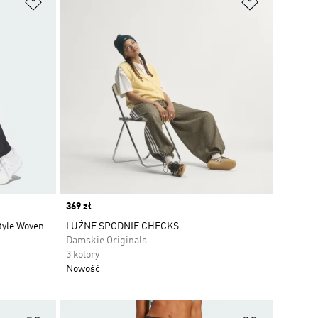
Dodaj do listy życzeń
Dodaj do li
Price
369 zł
tyle Woven
LUŹNE SPODNIE CHECKS
Damskie Originals
3 kolory
Nowość