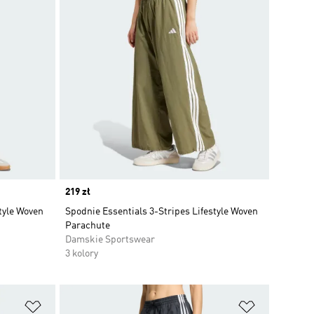
Price
219 zł
tyle Woven
Spodnie Essentials 3-Stripes Lifestyle Woven
Parachute
Damskie Sportswear
3 kolory
Dodaj do listy życzeń
Dodaj do li