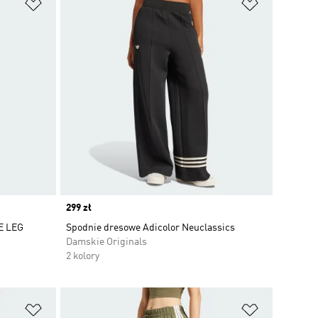
Dodaj do listy życzeń
Dodaj do li
Price
299 zł
E LEG
Spodnie dresowe Adicolor Neuclassics
Damskie Originals
2 kolory
Dodaj do listy życzeń
Dodaj do li