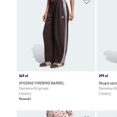
Dodaj do listy
Price
349 zł
Price
299 zł
SPODNIE FIREBIRD BARREL
Długie spo
Damskie Originals
Damskie Or
4 kolory
2 kolory
Nowość