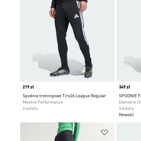
Price
219 zł
Price
349 zł
Spodnie treningowe Tiro26 League Regular
SPODNIE F
Męskie Performance
Damskie Or
4 kolory
4 kolory
Nowość
Dodaj do listy