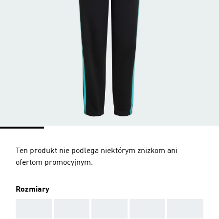
Ten produkt nie podlega niektórym zniżkom ani
ofertom promocyjnym.
Rozmiary
AAA
AAA
AAA
AAA
AAA