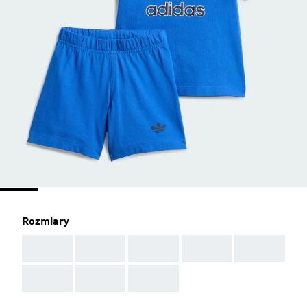
Rozmiary
AAA
AAA
AAA
AAA
AAA
AAA
AAA
AAA