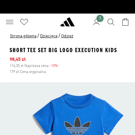
1
/
/
Strona główna
Dziecięce
Odzież
SHORT TEE SET BIG LOGO EXECUTION KIDS
Ceny na wyprzedaży
98,45 zł
116,35 zł Najniższa cena
-15%
Zniżka
179 zł Cena oryginalna