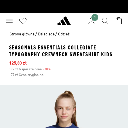
1
/
/
Strona główna
Dziecięce
Odzież
SEASONALS ESSENTIALS COLLEGIATE
TYPOGRAPHY CREWNECK SWEATSHIRT KIDS
Ceny na wyprzedaży
125,30 zł
179 zł Najniższa cena
-30%
Zniżka
179 zł Cena oryginalna