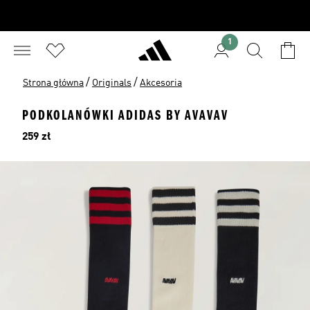
1
/
/
Strona główna
Originals
Akcesoria
PODKOLANÓWKI ADIDAS BY AVAVAV
Cena
259 zł