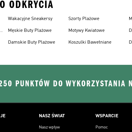
DO ODKRYCIA
Wakacyjne Sneakersy
Szorty Plażowe
M
Męskie Buty Plażowe
Motywy Kwiatowe
D
L
Damskie Buty Plażowe
Koszulki Bawełniane
D
 250 PUNKTÓW DO WYKORZYSTANIA 
JE
NASZ ŚWIAT
WSPARCIE
Nasz wpływ
Pomoc