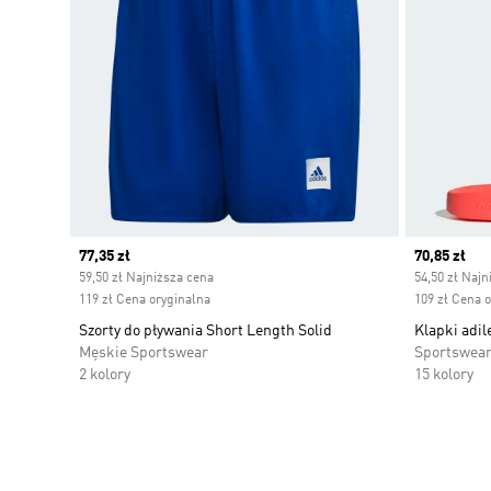
Current price
77,35 zł
Current pr
70,85 zł
59,50 zł Najniższa cena
54,50 zł Najn
119 zł Cena oryginalna
109 zł Cena 
Szorty do pływania Short Length Solid
Klapki adil
Męskie Sportswear
Sportswea
2 kolory
15 kolory