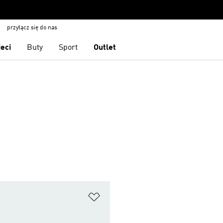
przyłącz się do nas
ieci
Buty
Sport
Outlet
 życzeń
Dodaj do listy życzeń