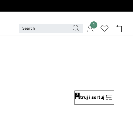
1
2
Filtruj i sortuj