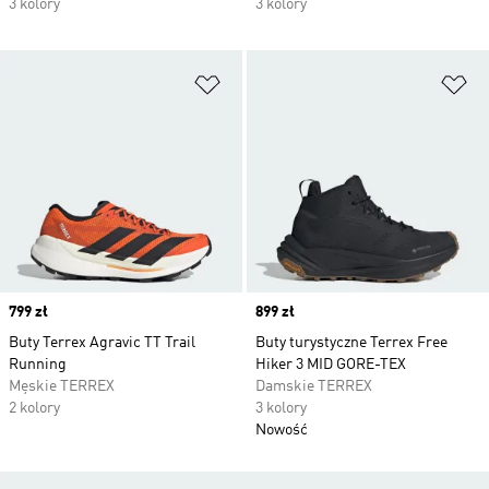
3 kolory
3 kolory
Dodaj do listy życzeń
Do
Price
799 zł
Price
899 zł
Buty Terrex Agravic TT Trail
Buty turystyczne Terrex Free
Running
Hiker 3 MID GORE-TEX
Męskie TERREX
Damskie TERREX
2 kolory
3 kolory
Nowość