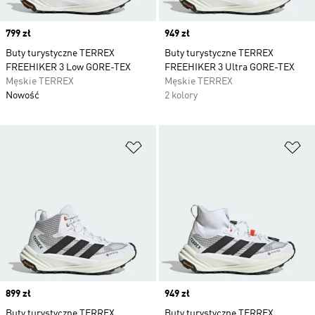
Price
799 zł
Price
949 zł
Buty turystyczne TERREX
Buty turystyczne TERREX
FREEHIKER 3 Low GORE-TEX
FREEHIKER 3 Ultra GORE-TEX
Męskie TERREX
Męskie TERREX
Nowość
2 kolory
Dodaj do listy życzeń
Do
Price
899 zł
Price
949 zł
Buty turystyczne TERREX
Buty turystyczne TERREX