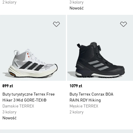
2 kolory
3 kolory
Nowość
Dodaj do listy życzeń
Do
Price
899 zł
Price
1079 zł
Buty turystyczne Terrex Free
Buty Terrex Conrax BOA
Hiker 3 Mid GORE-TEX®
RAIN.RDY Hiking
Damskie TERREX
Męskie TERREX
3 kolory
2 kolory
Nowość