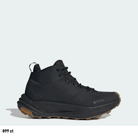
Price
899 zł