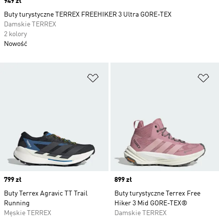
Price
949 zł
Buty turystyczne TERREX FREEHIKER 3 Ultra GORE-TEX
Damskie TERREX
2 kolory
Nowość
Dodaj do listy życzeń
Do
Price
799 zł
Price
899 zł
Buty Terrex Agravic TT Trail
Buty turystyczne Terrex Free
Running
Hiker 3 Mid GORE-TEX®
Męskie TERREX
Damskie TERREX