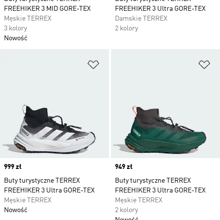
FREEHIKER 3 MID GORE-TEX
FREEHIKER 3 Ultra GORE-TEX
Męskie TERREX
Damskie TERREX
3 kolory
2 kolory
Nowość
Dodaj do listy życzeń
Do
Price
999 zł
Price
949 zł
Buty turystyczne TERREX
Buty turystyczne TERREX
FREEHIKER 3 Ultra GORE-TEX
FREEHIKER 3 Ultra GORE-TEX
Męskie TERREX
Męskie TERREX
Nowość
2 kolory