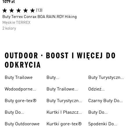
Price
1079 zł
(13)
Buty Terrex Conrax BOA RAIN.RDY Hiking
Męskie TERREX
2 kolory
OUTDOOR • BOOST I WIĘCEJ DO
ODKRYCIA
Buty Trailowe
Buty
Buty Turystyczne
Wspinaczkowe
Męskie
Wodoodporne
Buty Trailowe
Odzież
Buty Do Biegania
Damskie
Turystyczna
Buty gore-tex®
Buty Turystyczne
Czarny Buty Do
W Terenie
Damskie
Pieszych
Buty Do
Kurtki I Płaszcze
Buty Do
Wędrówek
Kolarzówki
Zimowe
Kolarstwa
Buty Outdoorowe
Kurtki gore-tex®
Spodenki Do
Górskiego Dla