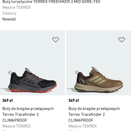
Buty turystyczne TERREX FREEHIKER 3 MID GORE-TEX
Męskie TERREX
3 kolory
Nowość
Dodaj do listy życzeń
Do
Price
349 zł
Price
349 zł
Buty do biegów przełajowych
Buty do biegów przełajowych
Terrex Tracefinder 2
Terrex Tracefinder 2
CLIMAPROOF
CLIMAPROOF
Męskie TERREX
Męskie TERREX