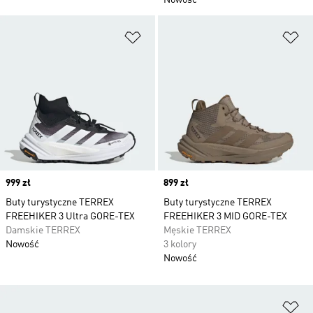
Nowość
Dodaj do listy życzeń
Do
Price
999 zł
Price
899 zł
Buty turystyczne TERREX
Buty turystyczne TERREX
FREEHIKER 3 Ultra GORE-TEX
FREEHIKER 3 MID GORE-TEX
Damskie TERREX
Męskie TERREX
Nowość
3 kolory
Nowość
Do