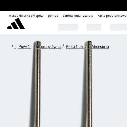
wyszukiwarka sklepów
pomoc
zamówienia i zwroty
karta podarunkowa
Mężczyźni
Kobiety
Dla dzie
/
/
Powrót
Strona główna
Piłka Nożna
Akcesoria