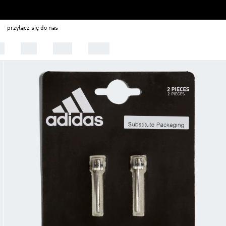
przyłącz się do nas
ci
Buty
Sport
Outlet