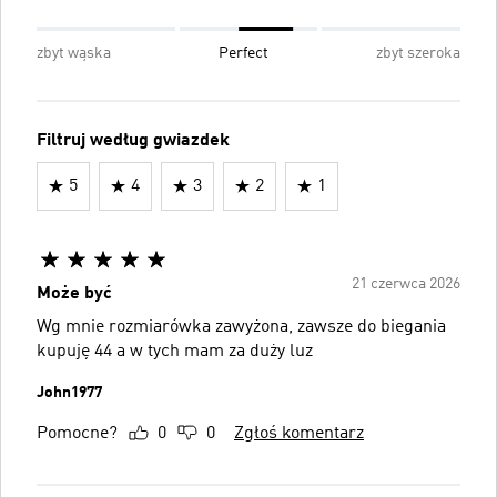
zbyt wąska
Perfect
zbyt szeroka
Filtruj według gwiazdek
5
4
3
2
1
21 czerwca 2026
Może być
Wg mnie rozmiarówka zawyżona, zawsze do biegania
kupuję 44 a w tych mam za duży luz
John1977
Pomocne?
0
0
Zgłoś komentarz