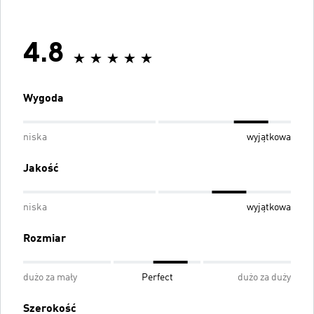
4.8
Wygoda
niska
wyjątkowa
Jakość
niska
wyjątkowa
Rozmiar
dużo za mały
Perfect
dużo za duży
Szerokość