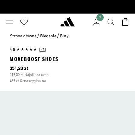
1
/
/
Strona główna
Bieganie
Buty
4.8
(26)
MOVEBOOST SHOES
Bieżąca cena
351,20 zł
219,50 zł Najniższa cena
439 zł Cena oryginalna