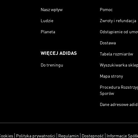
Nasz wpływ
Pomoc
Ludzie
Zwroty i refundacja
Planeta
Odstąpienie od um
Dostawa
WIĘCEJ ADIDAS
Tabela rozmiarów
Do treningu
Wyszukiwarka skle
Mapa strony
Procedura Rozstrzy
Sporów
Dane adresowe adid
Cookies
Polityka prywatności
Regulamin
Dostępność
Informacje Spółk