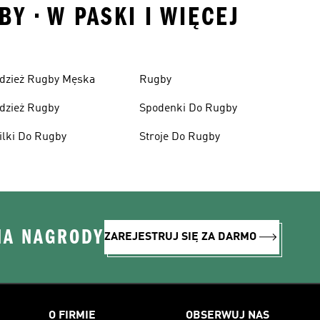
Y • W PASKI I WIĘCEJ
dzież Rugby Męska
Rugby
dzież Rugby
Spodenki Do Rugby
ilki Do Rugby
Stroje Do Rugby
NA NAGRODY
ZAREJESTRUJ SIĘ ZA DARMO
O FIRMIE
OBSERWUJ NAS