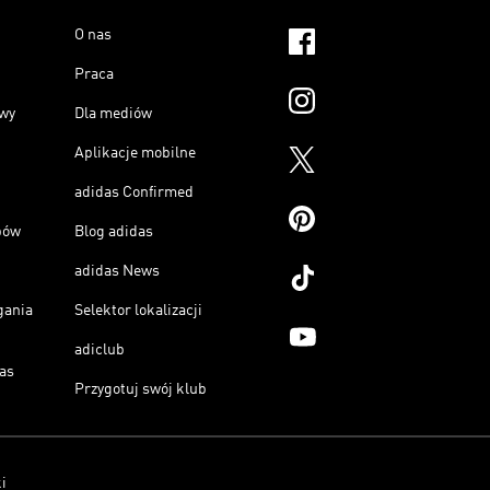
O nas
Praca
owy
Dla mediów
Aplikacje mobilne
adidas Confirmed
pów
Blog adidas
adidas News
gania
Selektor lokalizacji
adiclub
as
Przygotuj swój klub
i