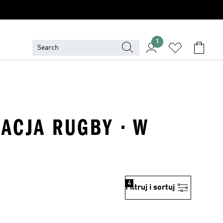
1
RACJA RUGBY · W
4
Filtruj i sortuj