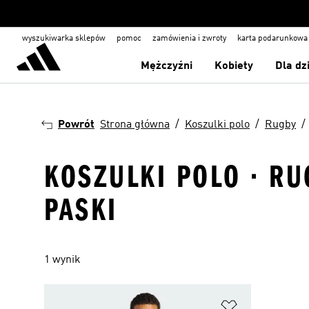
wyszukiwarka sklepów
pomoc
zamówienia i zwroty
karta podarunkowa
Mężczyźni
Kobiety
Dla dz
Powrót
Strona główna
Koszulki polo
Rugby
KOSZULKI POLO · R
PASKI
1 wynik
Dodaj do listy