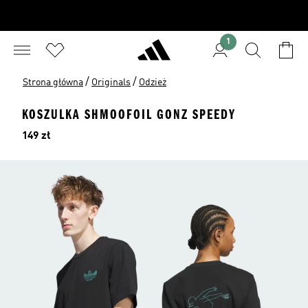
1
/
/
Strona główna
Originals
Odzież
KOSZULKA SHMOOFOIL GONZ SPEEDY
Cena
149 zł