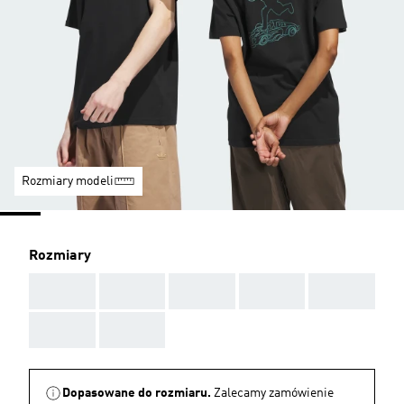
Rozmiary modeli
Rozmiary
AAA
AAA
AAA
AAA
AAA
AAA
AAA
Dopasowane do rozmiaru.
Zalecamy zamówienie