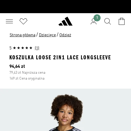
1
/
/
Strona główna
Dziecięce
Odzież
5
(1)
KOSZULKA LOOSE 2IN1 LACE LONGSLEEVE
Bieżąca cena
94,64 zł
79,43 zł Najniższa cena
169 zł Cena oryginalna