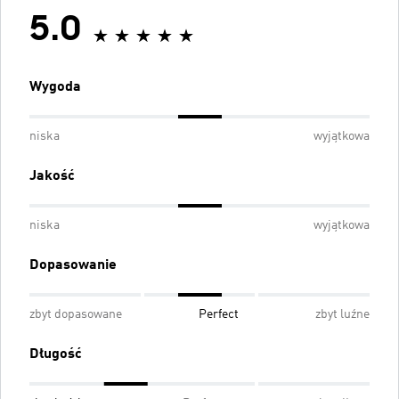
5.0
Wygoda
niska
wyjątkowa
Jakość
niska
wyjątkowa
Dopasowanie
zbyt dopasowane
Perfect
zbyt luźne
Długość