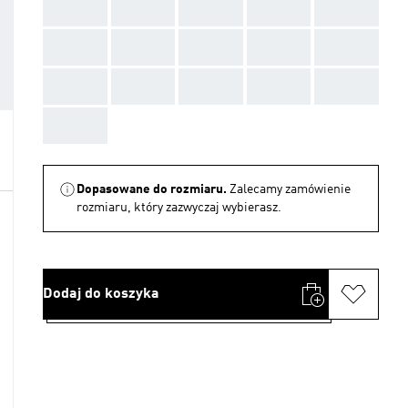
AAA
AAA
AAA
AAA
AAA
AAA
AAA
AAA
AAA
AAA
AAA
AAA
AAA
AAA
AAA
AAA
Dopasowane do rozmiaru.
Zalecamy zamówienie
rozmiaru, który zazwyczaj wybierasz.
Dodaj do koszyka