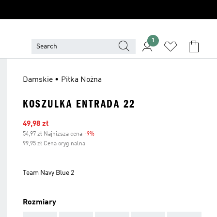
1
Damskie • Piłka Nożna
KOSZULKA ENTRADA 22
Ceny na wyprzedaży
49,98 zł
54,97 zł Najniższa cena
-9%
Zniżka
99,95 zł Cena oryginalna
Team Navy Blue 2
Rozmiary