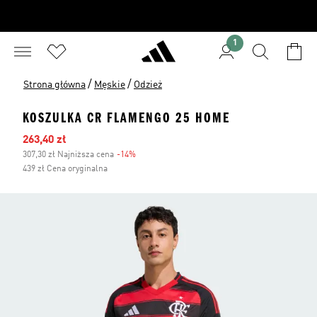
1
/
/
Strona główna
Męskie
Odzież
KOSZULKA CR FLAMENGO 25 HOME
Ceny na wyprzedaży
263,40 zł
307,30 zł Najniższa cena
-14%
Zniżka
439 zł Cena oryginalna