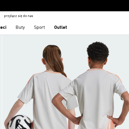
przyłącz się do nas
ieci
Buty
Sport
Outlet