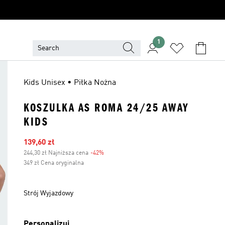
1
Kids Unisex • Piłka Nożna
KOSZULKA AS ROMA 24/25 AWAY
KIDS
Ceny na wyprzedaży
139,60 zł
244,30 zł Najniższa cena
-42%
Zniżka
349 zł Cena oryginalna
Strój Wyjazdowy
Personalizuj