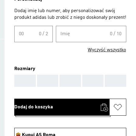
Dodaj imię lub numer, aby personalizować swój
produkt adidas lub zrobić z niego doskonały prezent!
00
0 / 2
Imię
0 / 10
Wyczyść wszystko
Rozmiary
AAA
AAA
AAA
AAA
AAA
Dodaj do koszyka
Kupuj AS Roma