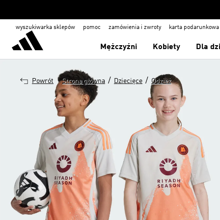
wyszukiwarka sklepów
pomoc
zamówienia i zwroty
karta podarunkowa
Mężczyźni
Kobiety
Dla dz
/
/
Powrót
Strona główna
Dziecięce
Odzież