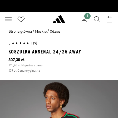
1
/
/
Strona główna
Męskie
Odzież
5
(19)
KOSZULKA ARSENAL 24/25 AWAY
Bieżąca cena
307,30 zł
175,60 zł Najniższa cena
439 zł Cena oryginalna