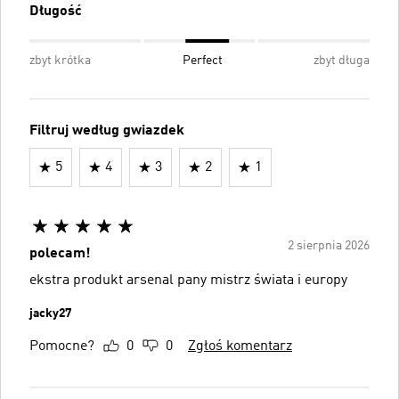
Długość
zbyt krótka
Perfect
zbyt długa
Filtruj według gwiazdek
5
4
3
2
1
2 sierpnia 2026
polecam!
ekstra produkt arsenal pany mistrz świata i europy
jacky27
Pomocne?
0
0
Zgłoś komentarz