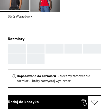
Strój Wyjazdowy
Rozmiary
AAA
AAA
AAA
AAA
AAA
AAA
AAA
Dopasowane do rozmiaru.
Zalecamy zamówienie
rozmiaru, który zazwyczaj wybierasz.
Dodaj do koszyka