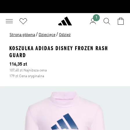
1
/
/
Strona główna
Dziecięce
Odzież
KOSZULKA ADIDAS DISNEY FROZEN RASH
GUARD
Bieżąca cena
116,35 zł
107,40 zł Najniższa cena
179 zł Cena oryginalna