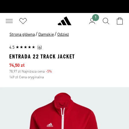
1
/
/
Strona główna
Damskie
Odzież
4.5
(4)
ENTRADA 22 TRACK JACKET
Ceny na wyprzedaży
74,50 zł
78,97 zł Najniższa cena
-5%
Zniżka
149 zł Cena oryginalna