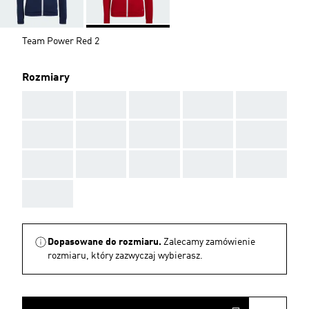
Team Power Red 2
Rozmiary
AAA
AAA
AAA
AAA
AAA
AAA
AAA
AAA
AAA
AAA
AAA
AAA
AAA
AAA
AAA
AAA
Dopasowane do rozmiaru.
Zalecamy zamówienie
rozmiaru, który zazwyczaj wybierasz.