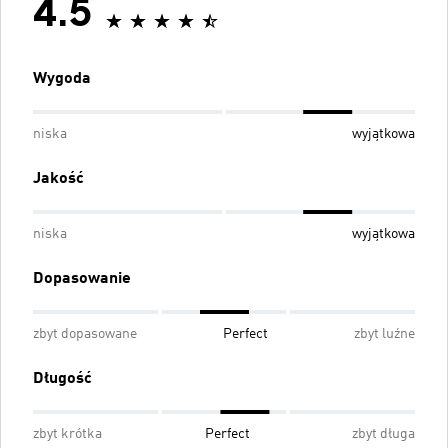
4.5
Wygoda
niska
wyjątkowa
Jakość
niska
wyjątkowa
Dopasowanie
zbyt dopasowane
Perfect
zbyt luźne
Długość
zbyt krótka
Perfect
zbyt długa