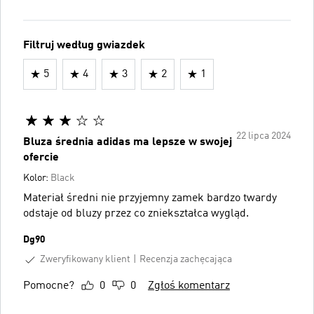
Filtruj według gwiazdek
5
4
3
2
1
22 lipca 2024
Bluza średnia adidas ma lepsze w swojej
ofercie
Kolor:
Black
Materiał średni nie przyjemny zamek bardzo twardy
odstaje od bluzy przez co zniekształca wygląd.
Dg90
Zweryfikowany klient
Recenzja zachęcająca
Pomocne?
0
0
Zgłoś komentarz