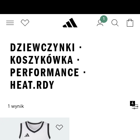
1
DZIEWCZYNKI ·
KOSZYKÓWKA ·
PERFORMANCE ·
HEAT.RDY
4
1 wynik
Dodaj do listy życzeń