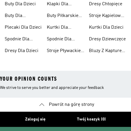
Buty Dla Dzieci
Klapki Dla
Dresy Chłopięce
Chłopców
Buty Dla
Buty Piłkarskie
Stroje Kąpielowe
Niemowląt
Dla Dzieci
Dla Dziewcząt
Plecaki Dla Dzieci
Kurtki Dla
Kurtki Dla Dzieci
Dziewcząt
Spodnie Dla
Spodnie Dla
Dresy Dziewczęce
Chłopców
Dziewcząt
Dresy Dla Dzieci
Stroje Pływackie
Bluzy Z Kapturem
Dla Dzieci
Dla Dziewcząt
YOUR OPINION COUNTS
We strive to serve you better and appreciate your feedback
Powrót na górę strony
Zaloguj się
Twój koszyk (0)