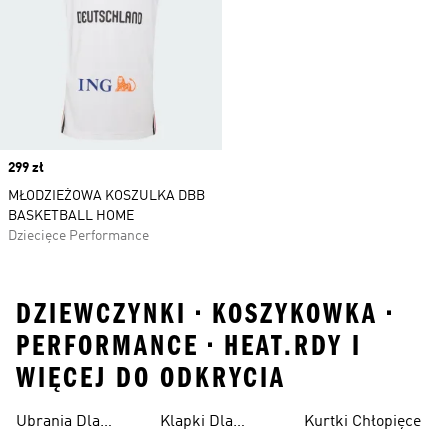
Price
299 zł
MŁODZIEŻOWA KOSZULKA DBB
BASKETBALL HOME
Dziecięce Performance
DZIEWCZYNKI • KOSZYKOWKA •
PERFORMANCE • HEAT.RDY I
WIĘCEJ DO ODKRYCIA
Ubrania Dla
Klapki Dla
Kurtki Chłopięce
Niemowląt
Dziewcząt