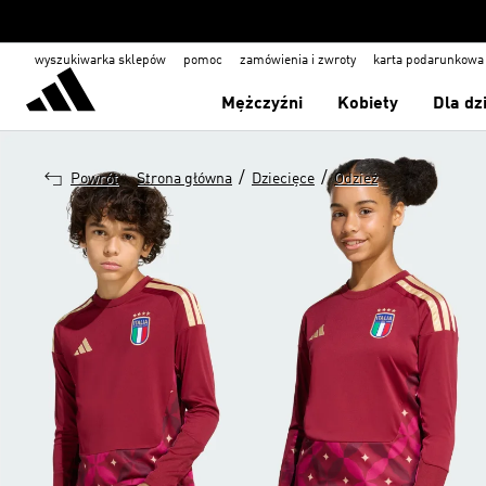
wyszukiwarka sklepów
pomoc
zamówienia i zwroty
karta podarunkowa
Mężczyźni
Kobiety
Dla dz
/
/
Powrót
Strona główna
Dziecięce
Odzież