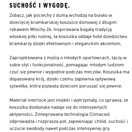
SUCHOŚĆ I WYGODĘ.
Zobacz, jak pociechy z dumą wchodzą na boisko w
dziecięcej bramkarskiej koszulce domowej z długim
rękawem Włochy 26. Inspirowana bogatą tradycją
włoskiej piłki nożnej, ta koszulka oddaje hołd dziedzictwu
bramkarzy dzięki efektownym i eleganckim akcentom.
Zaprojektowana z myślą o młodych sportowcach, łączy w
sobie styl i funkcjonalność, pomagając młodym ludziom
czuć się pewnie i wygodnie podczas meczów. Koszulka ma
dopasowany krój, dzięki czemu zapewnia opływową
sylwetkę, która pozwala dzieciom poruszać się pewnie.
Materiał interlock jest miękki i wytrzymały, co sprawia, że
koszulka doskonale nadaje się do intensywnych
aktywności. Zintegrowana technologia Climacool
odprowadza i rozprasza pot, zapewniając chłód, suchość i
uczucie swobody nawet podczas intensywnej gry.