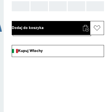
AAA
AAA
AAA
AAA
AAA
Dodaj do koszyka
Kupuj Włochy