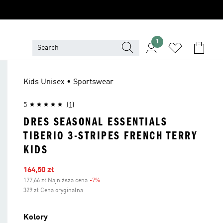
1
Kids Unisex • Sportswear
5
(1)
DRES SEASONAL ESSENTIALS
TIBERIO 3-STRIPES FRENCH TERRY
KIDS
Ceny na wyprzedaży
164,50 zł
177,66 zł Najniższa cena
-7%
Zniżka
329 zł Cena oryginalna
Kolory