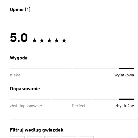
Opinie (1)
5.0
Wygoda
niska
wyjątkowa
Dopasowanie
zbyt dopasowane
Perfect
zbyt luźne
Filtruj według gwiazdek