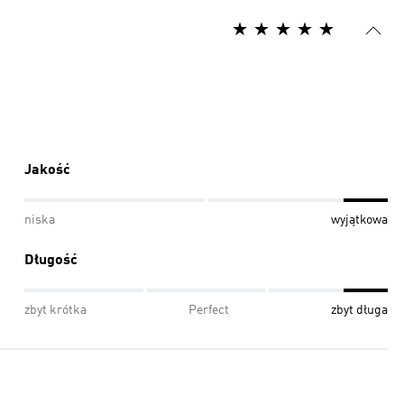
Jakość
niska
wyjątkowa
Długość
zbyt krótka
Perfect
zbyt długa