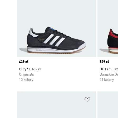
Price
439 zł
Price
529 zł
Buty SL RS 72
BUTY SL 72
Originals
Damskie Or
15 kolory
21 kolory
Dodaj do listy