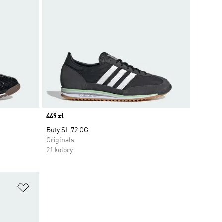
Price
449 zł
Buty SL 72 OG
Originals
21 kolory
Dodaj do listy życzeń