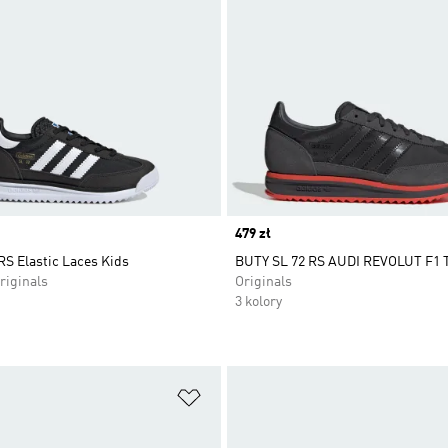
Price
479 zł
RS Elastic Laces Kids
BUTY SL 72 RS AUDI REVOLUT F1
riginals
Originals
3 kolory
 życzeń
Dodaj do listy życzeń