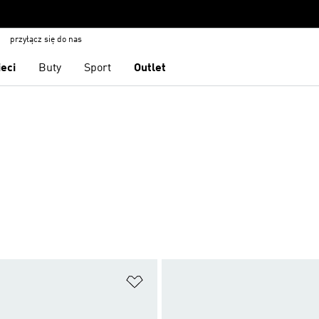
przyłącz się do nas
ieci
Buty
Sport
Outlet
 życzeń
Dodaj do listy życzeń