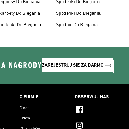
egginsy Do Biegania
Spodenki Do Biegania
Damskie
karpety Do Biegania
Spodenki Do Biegania
Męskie
podenki Do Biegania
Spodnie Do Biegania
NA NAGRODY
ZAREJESTRUJ SIĘ ZA DARMO
O FIRMIE
OBSERWUJ NAS
O nas
Praca
owy
Dla mediów