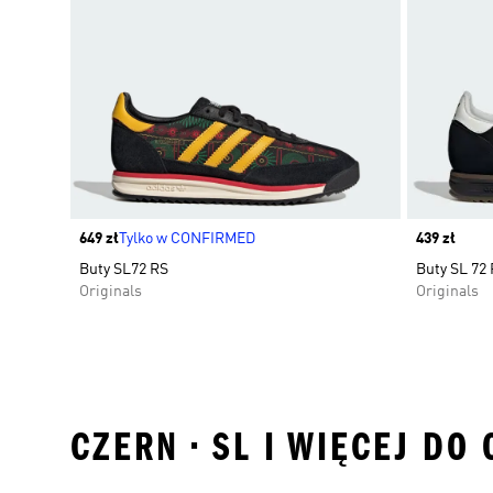
Price
649 zł
Tylko w CONFIRMED
Price
439 zł
Buty SL72 RS
Buty SL 72
Originals
Originals
CZERN • SL I WIĘCEJ DO