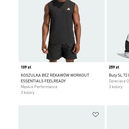
Price
109 zł
Price
259 zł
KOSZULKA BEZ RĘKAWÓW WORKOUT
Buty SL 72 
ESSENTIALS FEELREADY
Dziecięce O
Męskie Performance
3 kolory
3 kolory
Dodaj do listy