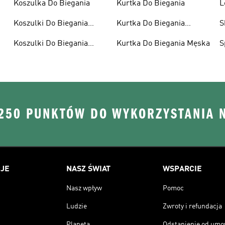
Koszulka Do Biegania
Kurtka Do Biegania
L
Koszulki Do Biegania
Kurtka Do Biegania
S
Damskie
Damska
Koszulki Do Biegania
Kurtka Do Biegania Męska
S
Męskie
 250 PUNKTÓW DO WYKORZYSTANIA 
JE
NASZ ŚWIAT
WSPARCIE
Nasz wpływ
Pomoc
Ludzie
Zwroty i refundacja
Planeta
Odstąpienie od um