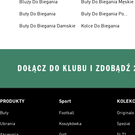
Bluzy Do Biegania
Buty Do Biegania Męskie
Buty Do Biegania
Buty Do Biegania Po
Asfalcie
Buty Do Biegania Damskie
Kolce Do Biegania
DOŁĄCZ DO KLUBU I ZDOBĄDŹ
PRODUKTY
Sport
KOLEKC
Buty
Football
Originals
Ubrania
Koszykówka
Spezial
Akcesoria
Golf
SL72