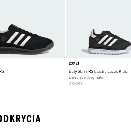
Price
239 zł
 RS
Buty SL 72 RS Elastic Laces Kids
Dziecięce Originals
3 kolory
 ODKRYCIA