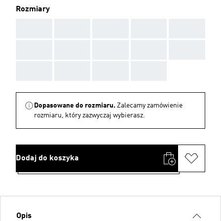
Rozmiary
AAA
AAA
AAA
AAA
AAA
AAA
AAA
AAA
AAA
AAA
AAA
AAA
AAA
AAA
Dopasowane do rozmiaru.
Zalecamy zamówienie
rozmiaru, który zazwyczaj wybierasz.
Dodaj do koszyka
Opis