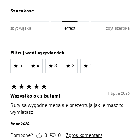
Szerokość
zbyt wąska
Perfect
zbyt szeroka
Filtruj według gwiazdek
5
4
3
2
1
1 lipca 2026
Wszystko ok z butami
Buty są wygodne mega się prezentują jak je masz to
wymiatasz
Rene2424
Pomocne?
0
0
Zgłoś komentarz