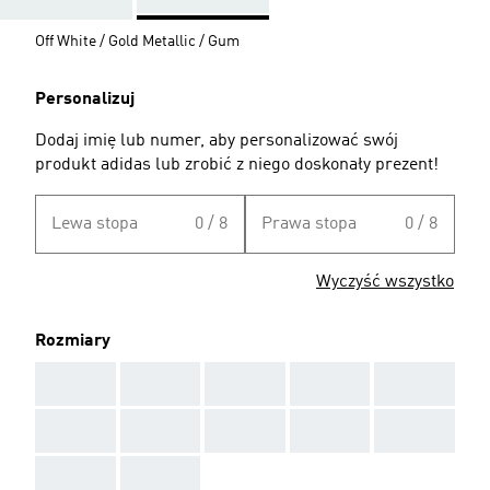
Off White / Gold Metallic / Gum
Personalizuj
Dodaj imię lub numer, aby personalizować swój
produkt adidas lub zrobić z niego doskonały prezent!
Lewa stopa
0 / 8
Prawa stopa
0 / 8
Wyczyść wszystko
Rozmiary
AAA
AAA
AAA
AAA
AAA
AAA
AAA
AAA
AAA
AAA
AAA
AAA