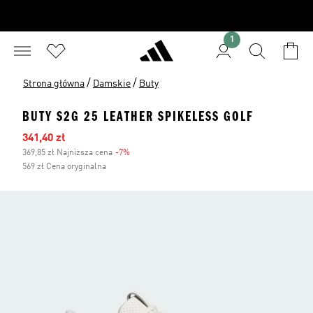
1
/
/
Strona główna
Damskie
Buty
BUTY S2G 25 LEATHER SPIKELESS GOLF
Ceny na wyprzedaży
341,40 zł
369,85 zł Najniższa cena
-7%
Zniżka
569 zł Cena oryginalna