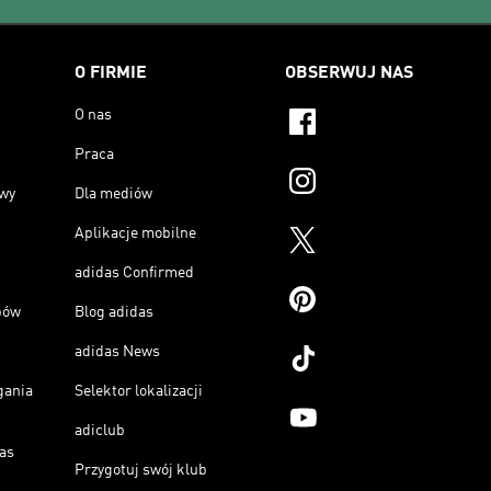
O FIRMIE
OBSERWUJ NAS
O nas
Praca
owy
Dla mediów
Aplikacje mobilne
adidas Confirmed
pów
Blog adidas
adidas News
gania
Selektor lokalizacji
adiclub
as
Przygotuj swój klub