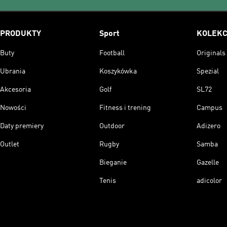
PRODUKTY
Sport
KOLEKC
Buty
Football
Originals
Ubrania
Koszykówka
Spezial
Akcesoria
Golf
SL72
Nowości
Fitness i trening
Campus
Daty premiery
Outdoor
Adizero
Outlet
Rugby
Samba
Bieganie
Gazelle
Tenis
adicolor