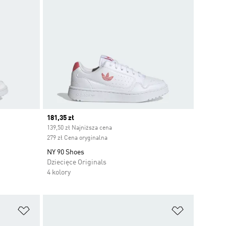
Current price
181,35 zł
139,50 zł Najniższa cena
279 zł Cena oryginalna
NY 90 Shoes
Dziecięce Originals
4 kolory
Dodaj do listy życzeń
Dodaj do li