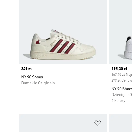
Price
349 zł
Current pr
195,30 zł
167,40 zł Naj
NY 90 Shoes
279 zł Cena 
Damskie Originals
NY 90 Shoe
Dziecięce O
4 kolory
Dodaj do listy