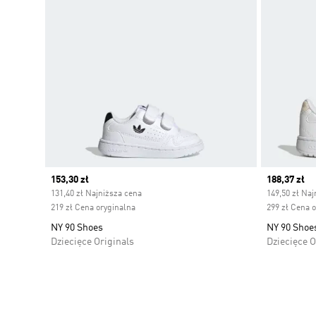
Current price
153,30 zł
Current pr
188,37 zł
131,40 zł Najniższa cena
149,50 zł Naj
219 zł Cena oryginalna
299 zł Cena 
NY 90 Shoes
NY 90 Shoe
Dziecięce Originals
Dziecięce O