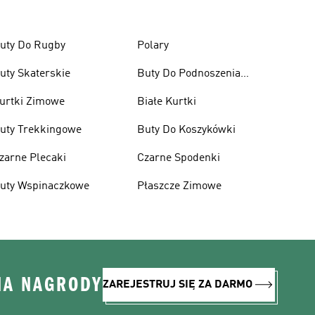
uty Do Rugby
Polary
uty Skaterskie
Buty Do Podnoszenia
Ciężarów
urtki Zimowe
Białe Kurtki
uty Trekkingowe
Buty Do Koszykówki
zarne Plecaki
Czarne Spodenki
uty Wspinaczkowe
Płaszcze Zimowe
NA NAGRODY
ZAREJESTRUJ SIĘ ZA DARMO