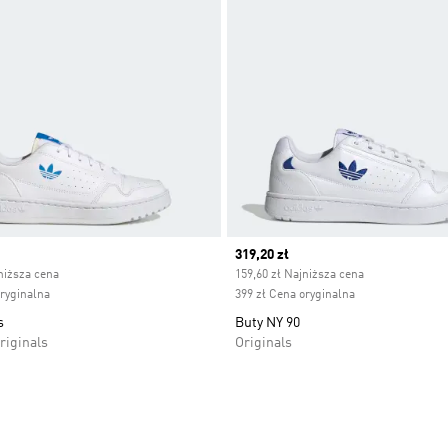
ice
Current price
319,20 zł
niższa cena
159,60 zł Najniższa cena
oryginalna
399 zł Cena oryginalna
s
Buty NY 90
riginals
Originals