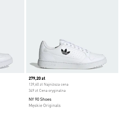
Current price
279,20 zł
139,60 zł Najniższa cena
349 zł Cena oryginalna
NY 90 Shoes
Męskie Originals