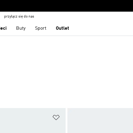
przyłącz się do nas
ieci
Buty
Sport
Outlet
 życzeń
Dodaj do listy życzeń