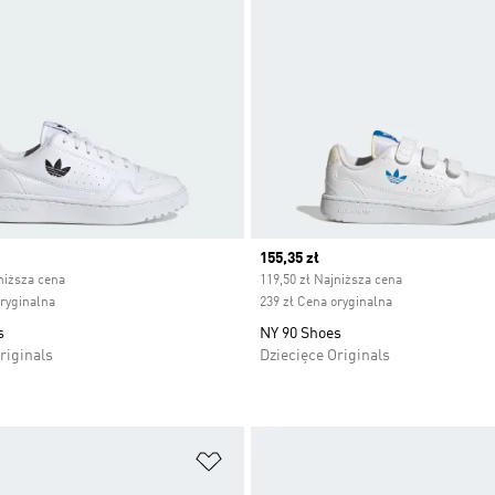
ice
Current price
155,35 zł
niższa cena
119,50 zł Najniższa cena
oryginalna
239 zł Cena oryginalna
s
NY 90 Shoes
riginals
Dziecięce Originals
 życzeń
Dodaj do listy życzeń