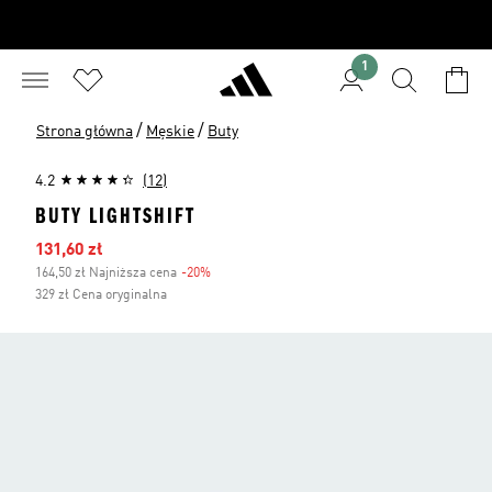
1
/
/
Strona główna
Męskie
Buty
4.2
(12)
BUTY LIGHTSHIFT
Ceny na wyprzedaży
131,60 zł
164,50 zł Najniższa cena
-20%
Zniżka
329 zł Cena oryginalna