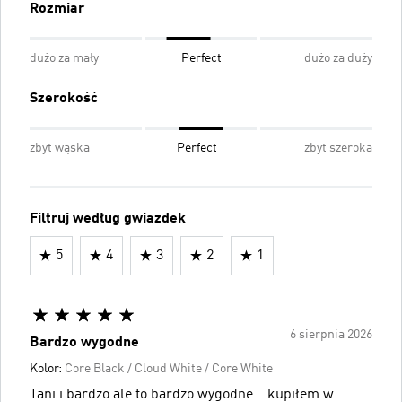
Rozmiar
dużo za mały
Perfect
dużo za duży
Szerokość
zbyt wąska
Perfect
zbyt szeroka
Filtruj według gwiazdek
5
4
3
2
1
6 sierpnia 2026
Bardzo wygodne
Kolor:
Core Black / Cloud White / Core White
Tani i bardzo ale to bardzo wygodne… kupiłem w