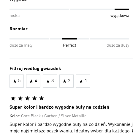
niska
wyjątkowa
Rozmiar
dużo za mały
Perfect
dużo za duży
Filtruj według gwiazdek
5
4
3
2
1
Super kolor i bardzo wygodne buty na codzień
Kolor:
Core Black / Carbon / Silver Metallic
Super kolor i bardzo wygodne buty na co dzień. Wykonanie 
moje najśmielsze oczekiwania. Idealny wybór dla każdego, k