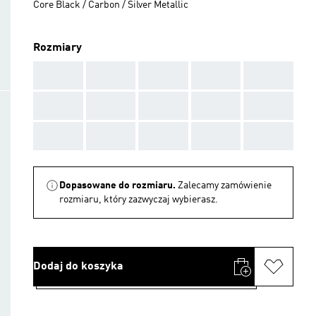
Core Black / Carbon / Silver Metallic
Rozmiary
AAA
AAA
AAA
AAA
AAA
AAA
AAA
AAA
AAA
AAA
AAA
AAA
AAA
AAA
AAA
Dopasowane do rozmiaru.
Zalecamy zamówienie
rozmiaru, który zazwyczaj wybierasz.
Dodaj do koszyka