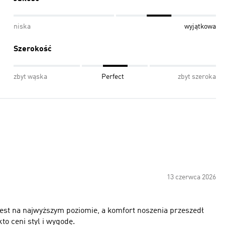
niska
wyjątkowa
Szerokość
zbyt wąska
Perfect
zbyt szeroka
13 czerwca 2026
jest na najwyższym poziomie, a komfort noszenia przeszedł
to ceni styl i wygodę.