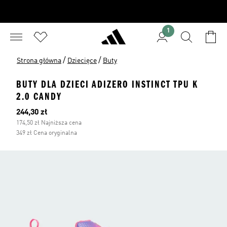
1
/
/
Strona główna
Dziecięce
Buty
BUTY DLA DZIECI ADIZERO INSTINCT TPU K
2.0 CANDY
Bieżąca cena
244,30 zł
174,50 zł Najniższa cena
349 zł Cena oryginalna