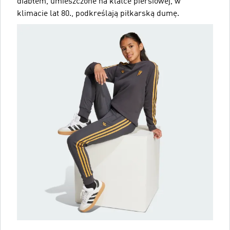
diabłem, umieszczone na klatce piersiowej, w
klimacie lat 80., podkreślają piłkarską dumę.