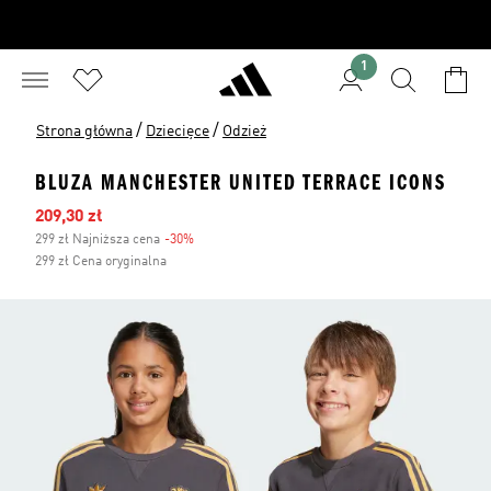
1
/
/
Strona główna
Dziecięce
Odzież
BLUZA MANCHESTER UNITED TERRACE ICONS
Ceny na wyprzedaży
209,30 zł
299 zł Najniższa cena
-30%
Zniżka
299 zł Cena oryginalna