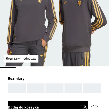
Rozmiary modeli
Rozmiary
AAA
AAA
AAA
AAA
AAA
Dodaj do koszyka