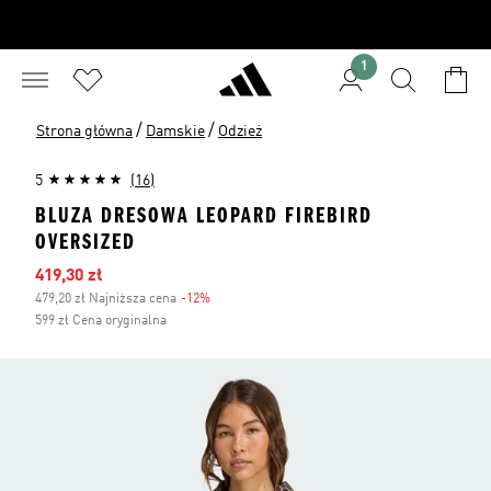
1
/
/
Strona główna
Damskie
Odzież
5
(16)
BLUZA DRESOWA LEOPARD FIREBIRD
OVERSIZED
Ceny na wyprzedaży
419,30 zł
479,20 zł Najniższa cena
-12%
Zniżka
599 zł Cena oryginalna